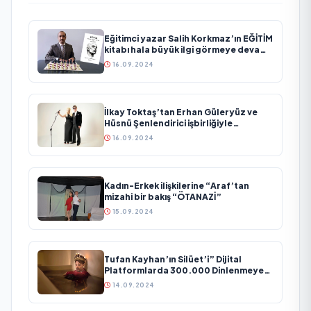
Eğitimci yazar Salih Korkmaz’ın EĞİTİM
kitabı hala büyük ilgi görmeye devam
ediyor
16.09.2024
İlkay Toktaş’tan Erhan Güleryüz ve
Hüsnü Şenlendirici işbirliğiyle
duygusal bir aşk manifestosu: “Deliler
16.09.2024
Gibi”
Kadın-Erkek ilişkilerine “Araf’tan
mizahi bir bakış “ÖTANAZİ”
15.09.2024
Tufan Kayhan’ın Silüet’i” Dijital
Platformlarda 300.000 Dinlenmeye
Ulaştı
14.09.2024