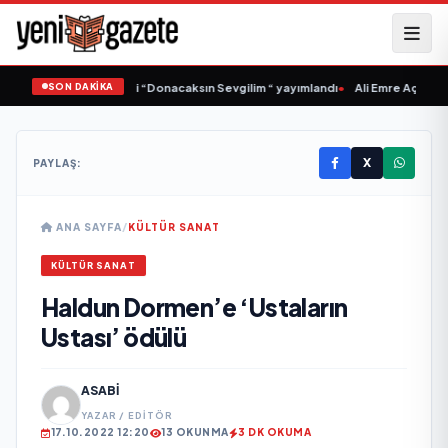
SON DAKİKA
 Samlı ‘dan İkinci Tekli “Donacaksın Sevgilim “ yayımlandı
•
Ali Emre Açıkgöz G
X
PAYLAŞ:
ANA SAYFA
/
KÜLTÜR SANAT
KÜLTÜR SANAT
Haldun Dormen’e ‘Ustaların
Ustası’ ödülü
ASABI
YAZAR / EDITÖR
17.10.2022 12:20
13 OKUNMA
3 DK OKUMA