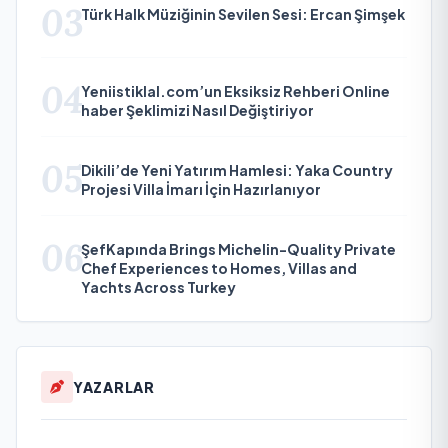
03
Türk Halk Müziğinin Sevilen Sesi: Ercan Şimşek
04
Yeniistiklal.com’un Eksiksiz Rehberi Online
haber Şeklimizi Nasıl Değiştiriyor
05
Dikili’de Yeni Yatırım Hamlesi: Yaka Country
Projesi Villa İmarı İçin Hazırlanıyor
06
ŞefKapında Brings Michelin-Quality Private
Chef Experiences to Homes, Villas and
Yachts Across Turkey
YAZARLAR