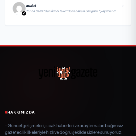
asabi
Yonca Samlı ‘dan İkinci Tekli “Donacaksın Sevgilim “ yayımlandı
HAKKIMIZDA
- Güncel gelişmeleri, sıcak haberleri ve araştırmaları bağımsız
gazetecilik ilkeleriyle hızlı ve doğru şekilde sizlere sunuyoruz.