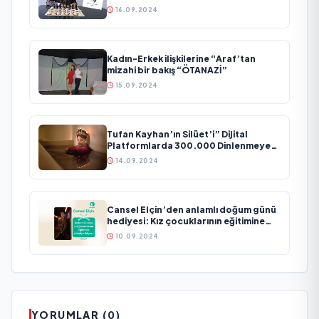
ediyor
16.09.2024
Kadın-Erkek ilişkilerine “Araf’tan
mizahi bir bakış “ÖTANAZİ”
15.09.2024
Tufan Kayhan’ın Silüet’i” Dijital
Platformlarda 300.000 Dinlenmeye
Ulaştı
14.09.2024
Cansel Elçin’den anlamlı doğum günü
hediyesi: Kız çocuklarının eğitimine
destek
10.09.2024
YORUMLAR (0)