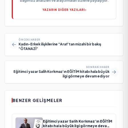
bağımsız analizleri ve araştırmaları sizlerle paylaşıyor.
YAZARIN DİĞER YAZILARI
ÖNCEKI HABER
Kadın-Erkek ilişkilerine “Araf’tan mizahi bir bakış
“ÖTANAZİ”
SONRAKI HABER
Eğitimci yazar Salih Korkmaz’ın EĞİTİM kitabı hala büyük
ilgi görmeye devam ediyor
BENZER GELIŞMELER
Eğitimci yazar Salih Korkmaz’ın EĞİTİM
kitabı hala büyük ilgi görmeye devam