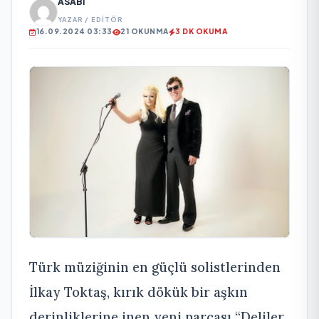
ASABI
YAZAR / EDITÖR
16.09.2024 03:33
21 OKUNMA
3 DK OKUMA
Türk müziğinin en güçlü solistlerinden
İlkay Toktaş, kırık dökük bir aşkın
derinliklerine inen yeni parçası “Deliler