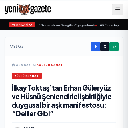
SON DAKİKA
amlı ‘dan İkinci Tekli “Donacaksın Sevgilim “ yayımlandı
•
Ali Emre Açıkgöz Gal
X
PAYLAŞ:
ANA SAYFA
/
KÜLTÜR SANAT
KÜLTÜR SANAT
İlkay Toktaş’tan Erhan Güleryüz
ve Hüsnü Şenlendirici işbirliğiyle
duygusal bir aşk manifestosu:
“Deliler Gibi”