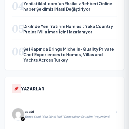
04
Yeniistiklal.com’un Eksiksiz Rehberi Online
haber Şeklimizi Nasıl Değiştiriyor
05
Dikili’de Yeni Yatırım Hamlesi: Yaka Country
Projesi Villa İmarı İçin Hazırlanıyor
06
ŞefKapında Brings Michelin-Quality Private
Chef Experiences to Homes, Villas and
Yachts Across Turkey
YAZARLAR
asabi
Yonca Samlı ‘dan İkinci Tekli “Donacaksın Sevgilim “ yayımlandı