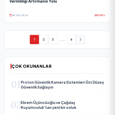
Verimliliği Artırmanın Yolu
18.05.2026
DETAY
...
1
2
3
6
ÇOK OKUNANLAR
01
Proton Güvenlik Kamera Sistemleri Üst Düzey
Güvenlik Sağlayın
02
Ekrem Üçüncüoğlu ve Çağdaş
Kuyumculuk’tan yeni bir soluk