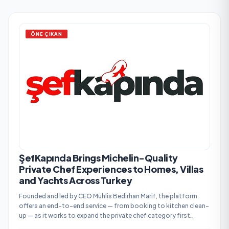
ÖNE ÇIKAN
ŞefKapında Brings Michelin-Quality
Private Chef Experiences to Homes, Villas
and Yachts Across Turkey
Founded and led by CEO Muhlis Bedirhan Marif, the platform
offers an end-to-end service — from booking to kitchen clean-
up — as it works to expand the private chef category first
across Turkey, then into the Mediterranean and Europe.