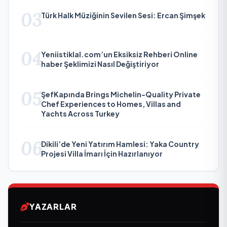
03
Türk Halk Müziğinin Sevilen Sesi: Ercan Şimşek
04
Yeniistiklal.com’un Eksiksiz Rehberi Online
haber Şeklimizi Nasıl Değiştiriyor
05
ŞefKapında Brings Michelin-Quality Private
Chef Experiences to Homes, Villas and
Yachts Across Turkey
06
Dikili’de Yeni Yatırım Hamlesi: Yaka Country
Projesi Villa İmarı İçin Hazırlanıyor
YAZARLAR