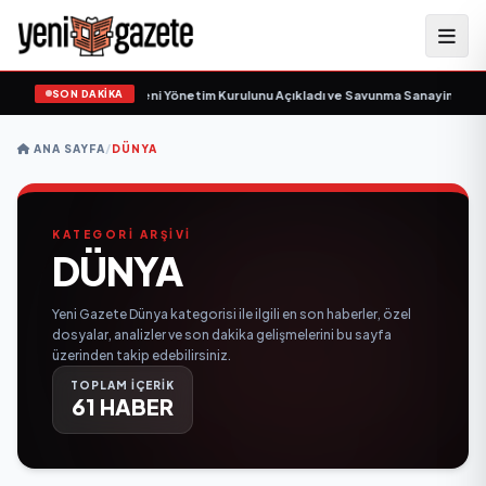
SON DAKİKA
unma Sanayi AŞ Yeni Yönetim Kurulunu Açıkladı ve Savunma Sanayinde Kürese
ANA SAYFA
/
DÜNYA
KATEGORİ ARŞİVİ
DÜNYA
Yeni Gazete Dünya kategorisi ile ilgili en son haberler, özel
dosyalar, analizler ve son dakika gelişmelerini bu sayfa
üzerinden takip edebilirsiniz.
TOPLAM İÇERİK
61 HABER