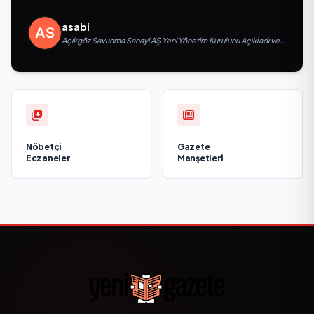
asabi
Açıkgöz Savunma Sanayi AŞ Yeni Yönetim Kurulunu Açıkladı ve
Savunma Sanayinde Küresel Vizyon Vurgusu
Nöbetçi
Gazete
Eczaneler
Manşetleri