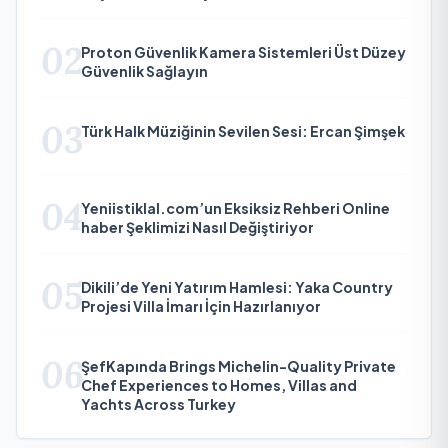
02
Proton Güvenlik Kamera Sistemleri Üst Düzey
Güvenlik Sağlayın
03
Türk Halk Müziğinin Sevilen Sesi: Ercan Şimşek
04
Yeniistiklal.com’un Eksiksiz Rehberi Online
haber Şeklimizi Nasıl Değiştiriyor
05
Dikili’de Yeni Yatırım Hamlesi: Yaka Country
Projesi Villa İmarı İçin Hazırlanıyor
06
ŞefKapında Brings Michelin-Quality Private
Chef Experiences to Homes, Villas and
Yachts Across Turkey