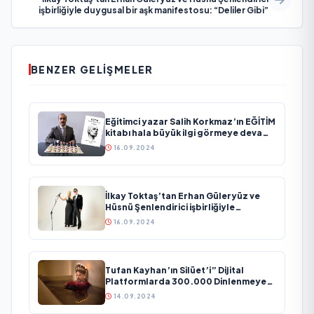
işbirliğiyle duygusal bir aşk manifestosu: “Deliler Gibi”
BENZER GELIŞMELER
Eğitimci yazar Salih Korkmaz’ın EĞİTİM
kitabı hala büyük ilgi görmeye devam
ediyor
16.09.2024
İlkay Toktaş’tan Erhan Güleryüz ve
Hüsnü Şenlendirici işbirliğiyle
duygusal bir aşk manifestosu: “Deliler
16.09.2024
Gibi”
Tufan Kayhan’ın Silüet’i” Dijital
Platformlarda 300.000 Dinlenmeye
Ulaştı
14.09.2024