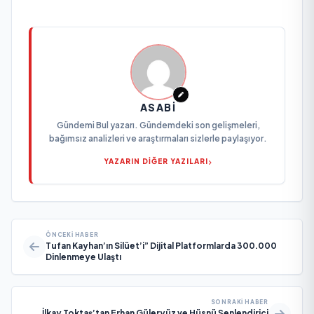
ASABI
Gündemi Bul yazarı. Gündemdeki son gelişmeleri,
bağımsız analizleri ve araştırmaları sizlerle paylaşıyor.
YAZARIN DİĞER YAZILARI
ÖNCEKI HABER
Tufan Kayhan’ın Silüet’i” Dijital Platformlarda 300.000
Dinlenmeye Ulaştı
SONRAKI HABER
İlkay Toktaş’tan Erhan Güleryüz ve Hüsnü Şenlendirici