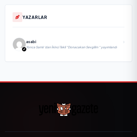
YAZARLAR
asabi
Yonca Samlı ‘dan İkinci Tekli “Donacaksın Sevgilim “ yayımlandı