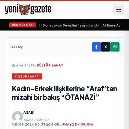
SON DAKİKA
Samlı ‘dan İkinci Tekli “Donacaksın Sevgilim “ yayımlandı
•
Ali Emre Açıkgöz G
X
PAYLAŞ:
ANA SAYFA
/
KÜLTÜR SANAT
KÜLTÜR SANAT
Kadın-Erkek ilişkilerine “Araf’tan
mizahi bir bakış “ÖTANAZİ”
ASABI
YAZAR / EDITÖR
15.09.2024 00:33
24 OKUNMA
2 DK OKUMA