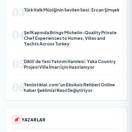
03
Türk Halk Müziğinin Sevilen Sesi: Ercan Şimşek
04
ŞefKapında Brings Michelin-Quality Private
Chef Experiences to Homes, Villas and
Yachts Across Turkey
05
Dikili’de Yeni Yatırım Hamlesi: Yaka Country
Projesi Villa İmarı İçin Hazırlanıyor
06
Yeniistiklal.com’un Eksiksiz Rehberi Online
haber Şeklimizi Nasıl Değiştiriyor
YAZARLAR