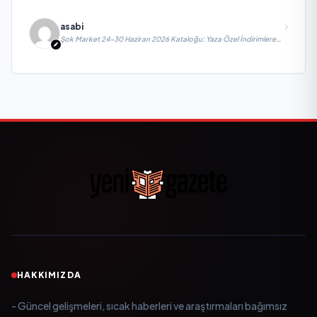
asabi
Şok Market 24-30 Haziran 2026 Kataloğu: Yaza Özel İndirimlere
Hazır Mısınız?
HAKKIMIZDA
- Güncel gelişmeleri, sıcak haberleri ve araştırmaları bağımsız