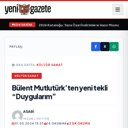
SON DAKİKA
arket 24-30 Haziran 2026 Kataloğu: Yaza Özel İndirimlere Hazır Mısınız?
•
BİM
X
PAYLAŞ:
ANA SAYFA
/
KÜLTÜR SANAT
KÜLTÜR SANAT
Bülent Mutlutürk’ten yeni tekli
“Duygularım”
ASABI
YAZAR / EDITÖR
01.05.2024 13:57
14 OKUNMA
2 DK OKUMA