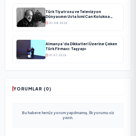
Türk Tiyatrosu ve Televizyon
Dünyasının Usta İsmi Can Kolukısa
Hayatını Kaybetti
01.08.2026
Almanya’da Dikkatleri Üzerine Çeken
Türk Firması: Taşyapı
31.07.2026
YORUMLAR (0)
Bu habere henüz yorum yapılmamış. İlk yorumu siz
yazın.