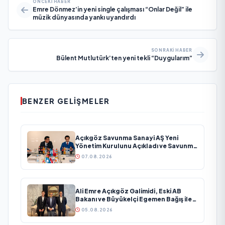
ÖNCEKI HABER
Emre Dönmez’in yeni single çalışması “Onlar Değil” ile
müzik dünyasında yankı uyandırdı
SONRAKI HABER
Bülent Mutlutürk’ten yeni tekli “Duygularım”
BENZER GELIŞMELER
Açıkgöz Savunma Sanayi AŞ Yeni
Yönetim Kurulunu Açıkladı ve Savunma
Sanayinde Küresel Vizyon Vurgusu
07.08.2026
Ali Emre Açıkgöz Galimidi, Eski AB
Bakanı ve Büyükelçi Egemen Bağış ile
Bir Araya Geldi
05.08.2026