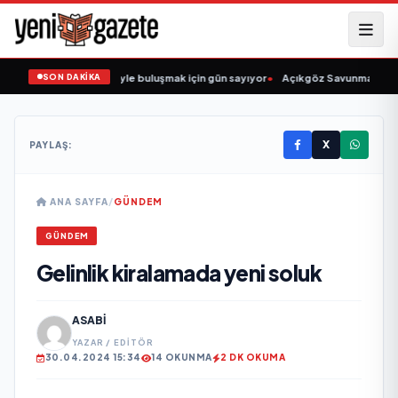
SON DAKİKA
n Şarkıcısı” seyircisiyle buluşmak için gün sayıyor
•
Açıkgöz Savunma Sanayi 
X
PAYLAŞ:
ANA SAYFA
/
GÜNDEM
GÜNDEM
Gelinlik kiralamada yeni soluk
ASABI
YAZAR / EDITÖR
30.04.2024 15:34
14 OKUNMA
2 DK OKUMA