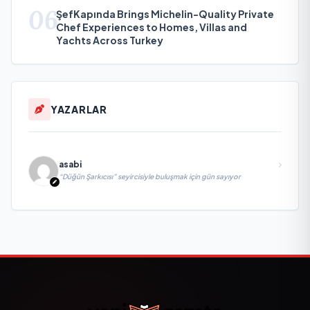
06
ŞefKapında Brings Michelin-Quality Private
Chef Experiences to Homes, Villas and
Yachts Across Turkey
YAZARLAR
asabi
“Düğün Şarkıcısı” seyircisiyle buluşmak için gün sayıyor