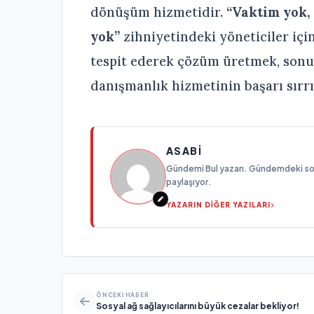
dönüşüm hizmetidir.
“Vaktim yok,
yok”
zihniyetindeki yöneticiler için
tespit ederek çözüm üretmek, sonuç
danışmanlık hizmetinin başarı sırrı
ASABI
Gündemi Bul yazarı. Gündemdeki son g
paylaşıyor.
YAZARIN DİĞER YAZILARI
ÖNCEKI HABER
Sosyal ağ sağlayıcılarını büyük cezalar bekliyor!