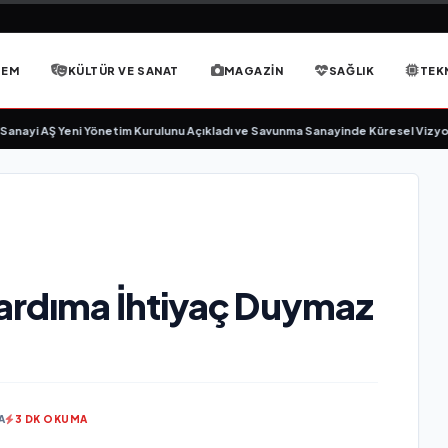
DEM
KÜLTÜR VE SANAT
MAGAZIN
SAĞLIK
TEK
i AŞ Yeni Yönetim Kurulunu Açıkladı ve Savunma Sanayinde Küresel Vizyon Vu
Yardıma İhtiyaç Duymaz
A
3 DK OKUMA