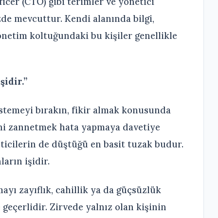
icer (CTO) gibi terimler ve yönetici
zde mevcuttur. Kendi alanında bilgi,
netim koltuğundaki bu kişiler genellikle
idir.”
istemeyi bırakın, fikir almak konusunda
iğini zannetmek hata yapmaya davetiye
icilerin de düştüğü en basit tuzak budur.
arın işidir.
yı zayıflık, cahillik ya da güçsüzlük
geçerlidir. Zirvede yalnız olan kişinin