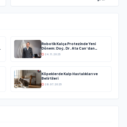
Robotik Kalça Protezinde Yeni
r?
Dönem: Doç. Dr. Ata Can’dan
Hastalara Özel Cerrahi Planlama
24.11.2025
Köpeklerde Kalp Hastalıkları ve
Belirtileri
28.07.2025