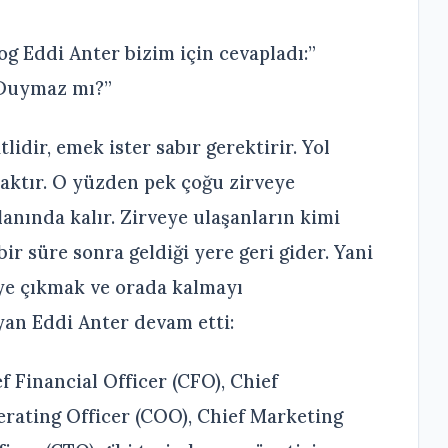
og Eddi Anter bizim için cevapladı:”
 Duymaz mı?”
lidir, emek ister sabır gerektirir. Yol
maktır. O yüzden pek çoğu zirveye
anında kalır. Zirveye ulaşanların kimi
ir süre sonra geldiği yere geri gider. Yani
eye çıkmak ve orada kalmayı
yan Eddi Anter devam etti:
f Financial Officer (CFO), Chief
erating Officer (COO), Chief Marketing