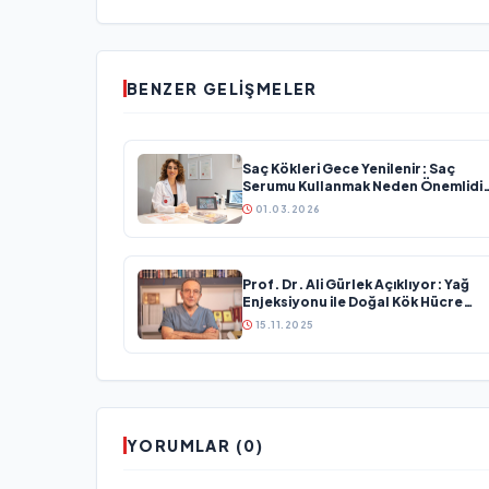
BENZER GELIŞMELER
Saç Kökleri Gece Yenilenir: Saç
Serumu Kullanmak Neden Önemlidi
Evrim Bayraktar Anlatıyor
01.03.2026
Prof. Dr. Ali Gürlek Açıklıyor: Yağ
Enjeksiyonu ile Doğal Kök Hücre
Tedavisi
15.11.2025
YORUMLAR (0)