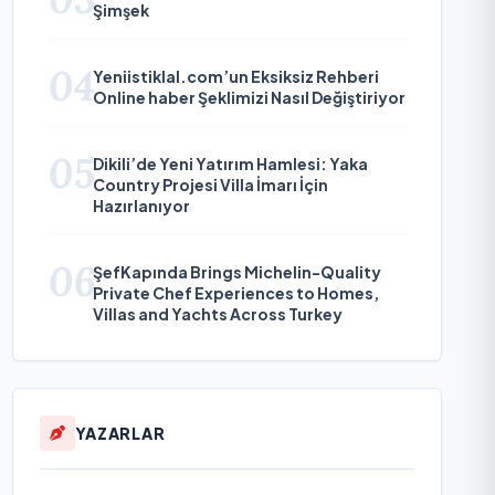
Şimşek
04
Yeniistiklal.com’un Eksiksiz Rehberi
Online haber Şeklimizi Nasıl Değiştiriyor
05
Dikili’de Yeni Yatırım Hamlesi: Yaka
Country Projesi Villa İmarı İçin
Hazırlanıyor
06
ŞefKapında Brings Michelin-Quality
Private Chef Experiences to Homes,
Villas and Yachts Across Turkey
YAZARLAR