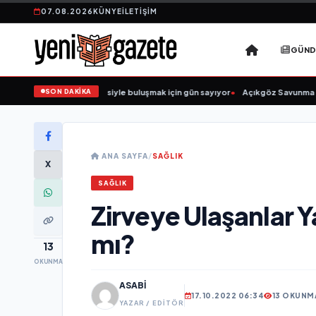
07.08.2026
KÜNYE
İLETIŞIM
GÜN
SON DAKİKA
üğün Şarkıcısı” seyircisiyle buluşmak için gün sayıyor
•
Açıkgöz Savunma Sanay
ANA SAYFA
/
SAĞLIK
X
SAĞLIK
Zirveye Ulaşanlar 
mı?
13
OKUNMA
ASABI
17.10.2022 06:34
13 OKUNM
YAZAR / EDITÖR