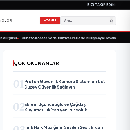
BIZI TAKIP EDIN:
NOLOJI
CANLI
rgusu
•
Rubato Konser Serisi Müzikseverlerle Buluşmaya Devam Ediyor
•
Yon
ÇOK OKUNANLAR
01
Proton Güvenlik Kamera Sistemleri Üst
Düzey Güvenlik Sağlayın
02
Ekrem Üçüncüoğlu ve Çağdaş
Kuyumculuk’tan yeni bir soluk
03
Türk Halk Müziğinin Sevilen Sesi: Ercan