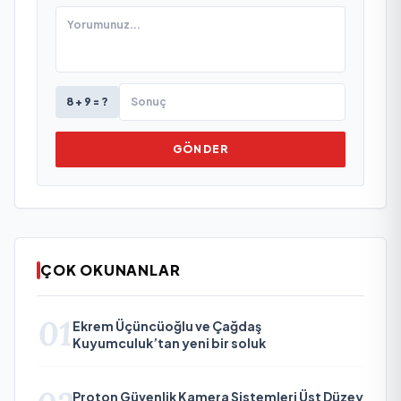
8 + 9 = ?
GÖNDER
ÇOK OKUNANLAR
01
Ekrem Üçüncüoğlu ve Çağdaş
Kuyumculuk’tan yeni bir soluk
Proton Güvenlik Kamera Sistemleri Üst Düzey