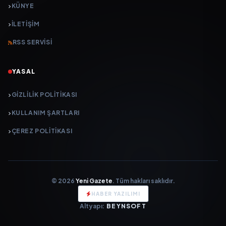
KÜNYE
İLETIŞIM
RSS SERVISI
YASAL
GIZLILIK POLITIKASI
KULLANIM ŞARTLARI
ÇEREZ POLITIKASI
© 2026
Yeni Gazete
. Tüm hakları saklıdır.
HABER YAZILIMI
Altyapı:
BEYNSOFT