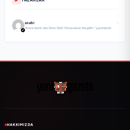
asabi
Yonca Samlı ‘dan İkinci Tekli “Donacaksın Sevgilim “ yayımlandı
HAKKIMIZDA