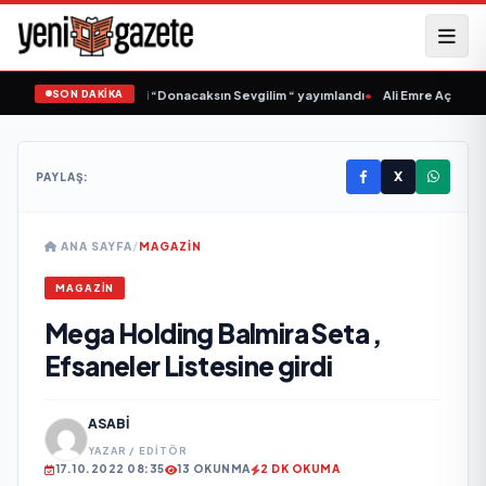
SON DAKİKA
Samlı ‘dan İkinci Tekli “Donacaksın Sevgilim “ yayımlandı
•
Ali Emre Açıkgöz Ga
X
PAYLAŞ:
ANA SAYFA
/
MAGAZIN
MAGAZIN
Mega Holding Balmira Seta ,
Efsaneler Listesine girdi
ASABI
YAZAR / EDITÖR
17.10.2022 08:35
13 OKUNMA
2 DK OKUMA