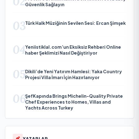
02
Güvenlik Sağlayın
03
Türk Halk Müziğinin Sevilen Sesi: Ercan Şimşek
04
Yeniistiklal.com’un Eksiksiz Rehberi Online
haber Şeklimizi Nasıl Değiştiriyor
05
Dikili’de Yeni Yatırım Hamlesi: Yaka Country
Projesi Villa İmarı İçin Hazırlanıyor
06
ŞefKapında Brings Michelin-Quality Private
Chef Experiences to Homes, Villas and
Yachts Across Turkey
YAZARLAR