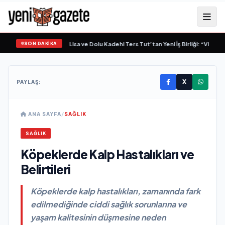
SON DAKİKA
Marka Kazandırdı
•
M Lisa ve Dolu Kadehi Ters Tut’tan Yeni İş Birliği: “Vişne”
•
“D
X
PAYLAŞ:
ANA SAYFA
/
SAĞLIK
SAĞLIK
Köpeklerde Kalp Hastalıkları ve
Belirtileri
Köpeklerde kalp hastalıkları, zamanında fark
edilmediğinde ciddi sağlık sorunlarına ve
yaşam kalitesinin düşmesine neden