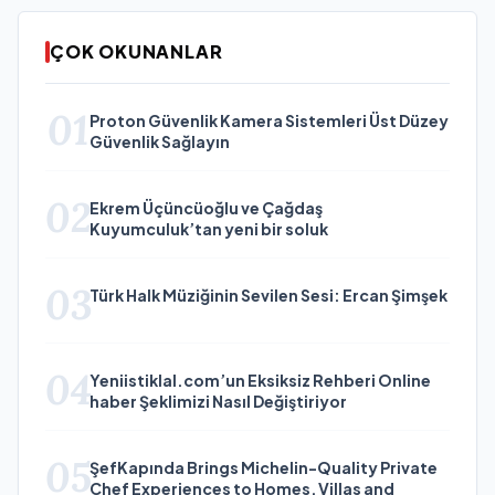
ÇOK OKUNANLAR
01
Proton Güvenlik Kamera Sistemleri Üst Düzey
Güvenlik Sağlayın
02
Ekrem Üçüncüoğlu ve Çağdaş
Kuyumculuk’tan yeni bir soluk
03
Türk Halk Müziğinin Sevilen Sesi: Ercan Şimşek
04
Yeniistiklal.com’un Eksiksiz Rehberi Online
haber Şeklimizi Nasıl Değiştiriyor
05
ŞefKapında Brings Michelin-Quality Private
Chef Experiences to Homes, Villas and