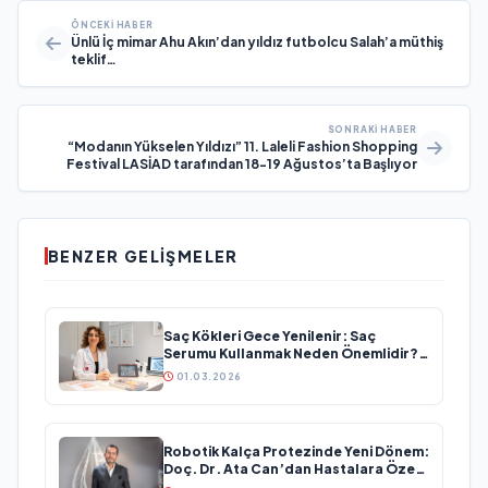
ÖNCEKI HABER
Ünlü İç mimar Ahu Akın’dan yıldız futbolcu Salah’a müthiş
teklif…
SONRAKI HABER
“Modanın Yükselen Yıldızı” 11. Laleli Fashion Shopping
Festival LASİAD tarafından 18-19 Ağustos’ta Başlıyor
BENZER GELIŞMELER
Saç Kökleri Gece Yenilenir: Saç
Serumu Kullanmak Neden Önemlidir?
Evrim Bayraktar Anlatıyor
01.03.2026
Robotik Kalça Protezinde Yeni Dönem:
Doç. Dr. Ata Can’dan Hastalara Özel
Cerrahi Planlama