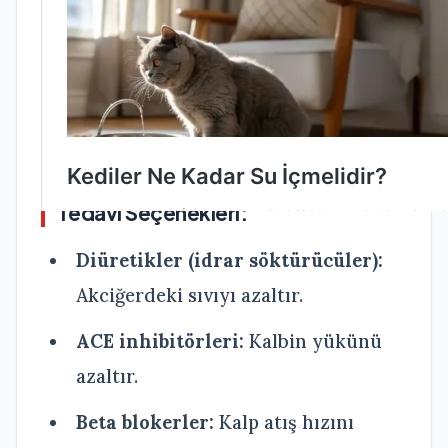
Köpeklerde kalp hastalıkları tamamen
tedavi edilemeyebilir, ancak ilaç ve
yaşam tarzı düzenlemeleriyle uzun ve
kaliteli bir hayat sürdürülebilir.
Tedavi Seçenekleri:
Diüretikler (idrar söktürücüler):
Akciğerdeki sıvıyı azaltır.
ACE inhibitörleri:
Kalbin yükünü
azaltır.
Beta blokerler:
Kalp atış hızını