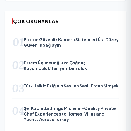
ÇOK OKUNANLAR
01
Proton Güvenlik Kamera Sistemleri Üst Düzey
Güvenlik Sağlayın
02
Ekrem Üçüncüoğlu ve Çağdaş
Kuyumculuk’tan yeni bir soluk
03
Türk Halk Müziğinin Sevilen Sesi: Ercan Şimşek
04
ŞefKapında Brings Michelin-Quality Private
Chef Experiences to Homes, Villas and
Yachts Across Turkey