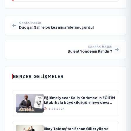
ÖNCEKI HABER
Duqqan Sahne bu kez misafirlerini uçurdu!
SONRAKI HABER
Bülent Yondemir Kimdir ?
BENZER GELIŞMELER
Eğitimci yazar Salih Korkmaz’ın EĞİTİM
kitabı hala büyük ilgi görmeye devam
ediyor
16.09.2024
İlkay Toktaş’tan Erhan Güleryüz ve