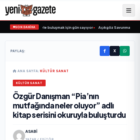
SON DAKİKA
n Şarkıcısı” seyircisiyle buluşmak için gün sayıyor
•
Açıkgöz Savunma Sanayi A
X
PAYLAŞ:
ANA SAYFA
/
KÜLTÜR SANAT
KÜLTÜR SANAT
Özgür Danışman “Pia’nın
mutfağında neler oluyor” adlı
kitap serisini okuruyla buluşturdu
ASABI
YAZAR / EDITÖR