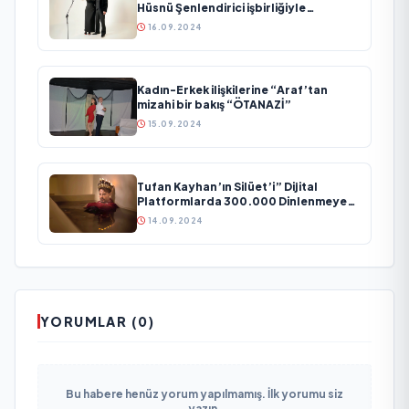
Hüsnü Şenlendirici işbirliğiyle
duygusal bir aşk manifestosu: “Deliler
16.09.2024
Gibi”
Kadın-Erkek ilişkilerine “Araf’tan
mizahi bir bakış “ÖTANAZİ”
15.09.2024
Tufan Kayhan’ın Silüet’i” Dijital
Platformlarda 300.000 Dinlenmeye
Ulaştı
14.09.2024
YORUMLAR (0)
Bu habere henüz yorum yapılmamış. İlk yorumu siz
yazın.