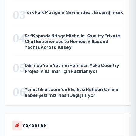
03
Türk Halk Müziğinin Sevilen Sesi: Ercan Şimşek
04
ŞefKapında Brings Michelin-Quality Private
Chef Experiences to Homes, Villas and
Yachts Across Turkey
05
Dikili’de Yeni Yatırım Hamlesi: Yaka Country
Projesi Villa İmarı İçin Hazırlanıyor
06
Yeniistiklal.com’un Eksiksiz Rehberi Online
haber Şeklimizi Nasıl Değiştiriyor
YAZARLAR