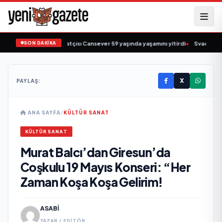
SON DAKİKA
 müziğin sevilen sanatçısı Cansever 59 yaşında yaşamını yitirdi
•
Svadba Zinci
X
PAYLAŞ:
ANA SAYFA
/
KÜLTÜR SANAT
KÜLTÜR SANAT
Murat Balcı’dan Giresun’da
Coşkulu 19 Mayıs Konseri: “Her
Zaman Koşa Koşa Gelirim!
ASABI
YAZAR / EDITÖR