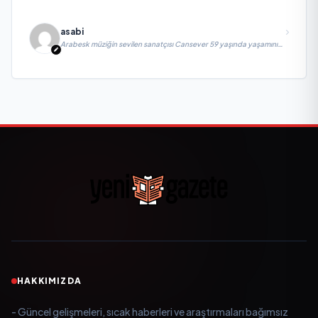
asabi
Arabesk müziğin sevilen sanatçısı Cansever 59 yaşında yaşamını
yitirdi
HAKKIMIZDA
- Güncel gelişmeleri, sıcak haberleri ve araştırmaları bağımsız