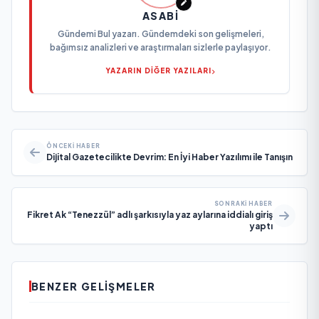
ASABI
Gündemi Bul yazarı. Gündemdeki son gelişmeleri,
bağımsız analizleri ve araştırmaları sizlerle paylaşıyor.
YAZARIN DİĞER YAZILARI
ÖNCEKI HABER
Dijital Gazetecilikte Devrim: En İyi Haber Yazılımı ile Tanışın
SONRAKI HABER
Fikret Ak “Tenezzül” adlı şarkısıyla yaz aylarına iddialı giriş
yaptı
BENZER GELIŞMELER