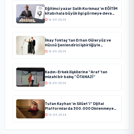
Eğitimci yazar Salih Korkmaz’ın EĞİTİM
kitabı hala büyük ilgi görmeye devam
ediyor
16.09.2024
İlkay Toktaş’tan Erhan Güleryüz ve
Hüsnü Şenlendirici işbirliğiyle
duygusal bir aşk manifestosu: “Deliler
16.09.2024
Gibi”
Kadın-Erkek ilişkilerine “Araf’tan
mizahi bir bakış “ÖTANAZİ”
15.09.2024
Tufan Kayhan’ın Silüet’i” Dijital
Platformlarda 300.000 Dinlenmeye
Ulaştı
14.09.2024