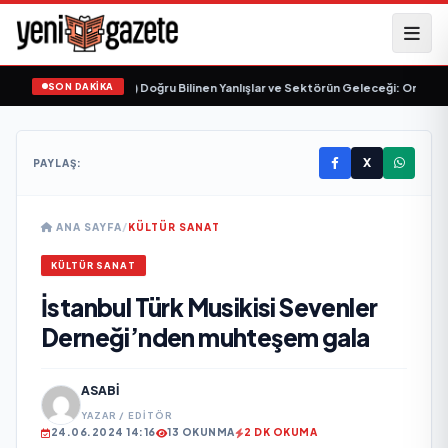
SON DAKİKA
mülasyonunda (SMP) Doğru Bilinen Yanlışlar ve Sektörün Geleceği: Onur Akden
X
PAYLAŞ:
ANA SAYFA
/
KÜLTÜR SANAT
KÜLTÜR SANAT
İstanbul Türk Musikisi Sevenler
Derneği’nden muhteşem gala
ASABI
YAZAR / EDITÖR
24.06.2024 14:16
13 OKUNMA
2 DK OKUMA