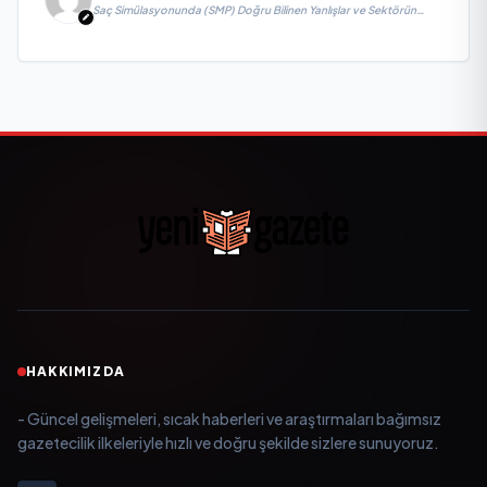
Saç Simülasyonunda (SMP) Doğru Bilinen Yanlışlar ve Sektörün
Geleceği: Onur Akdeniz ile Özel Röportaj
HAKKIMIZDA
- Güncel gelişmeleri, sıcak haberleri ve araştırmaları bağımsız
gazetecilik ilkeleriyle hızlı ve doğru şekilde sizlere sunuyoruz.