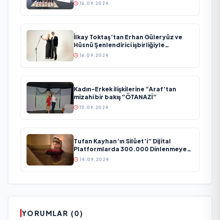
ediyor
16.09.2024
İlkay Toktaş’tan Erhan Güleryüz ve
Hüsnü Şenlendirici işbirliğiyle
duygusal bir aşk manifestosu: “Deliler
16.09.2024
Gibi”
Kadın-Erkek ilişkilerine “Araf’tan
mizahi bir bakış “ÖTANAZİ”
15.09.2024
Tufan Kayhan’ın Silüet’i” Dijital
Platformlarda 300.000 Dinlenmeye
Ulaştı
14.09.2024
YORUMLAR (0)