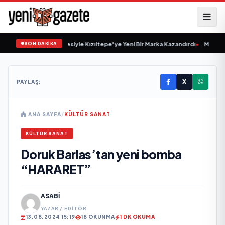
SON DAKİKA
 Yıllık Esnaflık Tecrübesiyle Kızıltepe'ye Yeni Bir Marka Kazandırdı
•
M Lisa ve
X
PAYLAŞ:
ANA SAYFA
/
KÜLTÜR SANAT
KÜLTÜR SANAT
Doruk Barlas’tan yeni bomba
“HARARET”
ASABI
YAZAR / EDITÖR
13.08.2024 15:19
18 OKUNMA
1 DK OKUMA