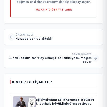
bağımsız analizleri ve araştırmaları sizlerle paylaşıyor.
YAZARIN DİĞER YAZILARI
ÖNCEKI HABER
Hanzade’den iddialı tekli!
SONRAKI HABER
Sultan Bozkurt’tan “Hey Onbeşli” adlı türküye muhteşem
cover
BENZER GELIŞMELER
Eğitimci yazar Salih Korkmaz’ın EĞİTİM
kitabı hala büyük ilgi görmeye devam