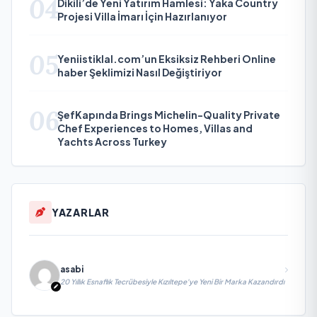
04
Dikili’de Yeni Yatırım Hamlesi: Yaka Country
Projesi Villa İmarı İçin Hazırlanıyor
05
Yeniistiklal.com’un Eksiksiz Rehberi Online
haber Şeklimizi Nasıl Değiştiriyor
06
ŞefKapında Brings Michelin-Quality Private
Chef Experiences to Homes, Villas and
Yachts Across Turkey
YAZARLAR
asabi
20 Yıllık Esnaflık Tecrübesiyle Kızıltepe'ye Yeni Bir Marka Kazandırdı