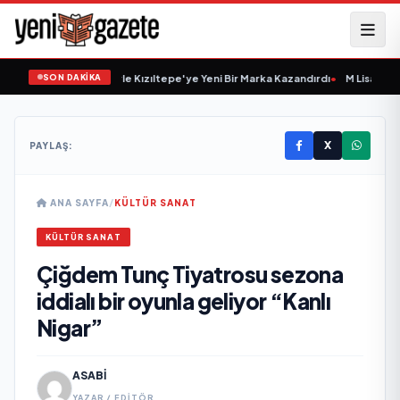
SON DAKİKA
Esnaflık Tecrübesiyle Kızıltepe'ye Yeni Bir Marka Kazandırdı
•
M Lisa ve Dolu Ka
X
PAYLAŞ:
ANA SAYFA
/
KÜLTÜR SANAT
KÜLTÜR SANAT
Çiğdem Tunç Tiyatrosu sezona
iddialı bir oyunla geliyor “Kanlı
Nigar”
ASABI
YAZAR / EDITÖR