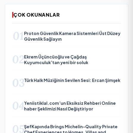
ÇOK OKUNANLAR
01
Proton Güvenlik Kamera Sistemleri Üst Düzey
Güvenlik Sağlayın
02
Ekrem Üçüncüoğlu ve Çağdaş
Kuyumculuk’tan yeni bir soluk
03
Türk Halk Müziğinin Sevilen Sesi: Ercan Şimşek
04
Yeniistiklal.com’un Eksiksiz Rehberi Online
haber Şeklimizi Nasıl Değiştiriyor
05
ŞefKapında Brings Michelin-Quality Private
Chef Experiences to Homes, Villas and