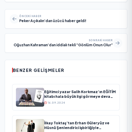
ÖNCEKI HABER
Peker Açıkalın’dan üzücü haber geldi!
SONRAKI HABER
Oğuzhan Kahraman’dan iddialı tekli “Gönlüm Onun Olur”
BENZER GELIŞMELER
Eğitimci yazar Salih Korkmaz’ın EĞİTİM
kitabı hala büyük ilgi görmeye devam
ediyor
16.09.2024
İlkay Toktaş’tan Erhan Güleryüz ve
Hüsnü Şenlendirici işbirliğiyle