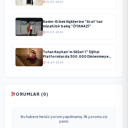
duygusal bir aşk manifestosu: “Deliler
16.09.2024
Gibi”
Kadın-Erkek ilişkilerine “Araf’tan
mizahi bir bakış “ÖTANAZİ”
15.09.2024
Tufan Kayhan’ın Silüet’i” Dijital
Platformlarda 300.000 Dinlenmeye
Ulaştı
14.09.2024
YORUMLAR (0)
Bu habere henüz yorum yapılmamış. İlk yorumu siz
yazın.