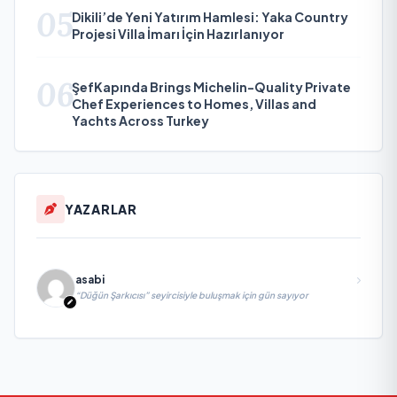
05
Dikili’de Yeni Yatırım Hamlesi: Yaka Country
Projesi Villa İmarı İçin Hazırlanıyor
06
ŞefKapında Brings Michelin-Quality Private
Chef Experiences to Homes, Villas and
Yachts Across Turkey
YAZARLAR
asabi
“Düğün Şarkıcısı” seyircisiyle buluşmak için gün sayıyor