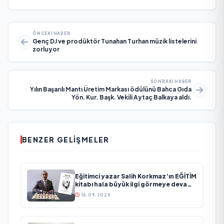
ÖNCEKI HABER
Genç DJ ve prodüktör Tunahan Turhan müzik listelerini
zorluyor
SONRAKI HABER
Yılın Başarılı Mantı Üretim Markası ödülünü Bahca Gıda
Yön. Kur. Başk. Vekili Aytaç Balkaya aldı.
BENZER GELIŞMELER
Eğitimci yazar Salih Korkmaz’ın EĞİTİM
kitabı hala büyük ilgi görmeye devam
ediyor
16.09.2024