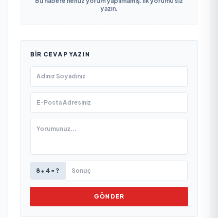
Bu habere henüz yorum yapılmamış. İlk yorumu siz
yazın.
BIR CEVAP YAZIN
8 + 4 = ?
GÖNDER