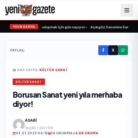
SON DAKİKA
kıcısı” seyircisiyle buluşmak için gün sayıyor
•
Açıkgöz Savunma Sanayi AŞ Ye
X
PAYLAŞ:
ANA SAYFA
/
KÜLTÜR SANAT
KÜLTÜR SANAT
Borusan Sanat yeni yıla merhaba
diyor!
ASABI
YAZAR / EDITÖR
03.01.2023 04:15
14 OKUNMA
4 DK OKUMA