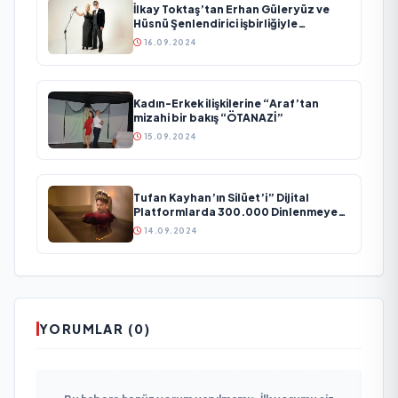
İlkay Toktaş’tan Erhan Güleryüz ve
Hüsnü Şenlendirici işbirliğiyle
duygusal bir aşk manifestosu: “Deliler
16.09.2024
Gibi”
Kadın-Erkek ilişkilerine “Araf’tan
mizahi bir bakış “ÖTANAZİ”
15.09.2024
Tufan Kayhan’ın Silüet’i” Dijital
Platformlarda 300.000 Dinlenmeye
Ulaştı
14.09.2024
YORUMLAR (0)