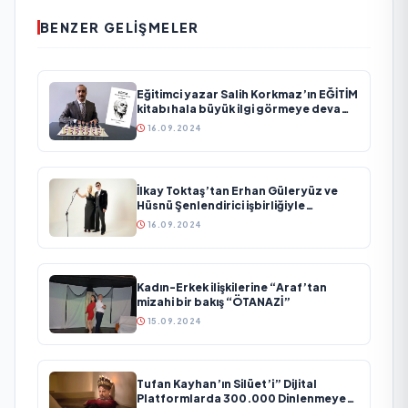
BENZER GELIŞMELER
Eğitimci yazar Salih Korkmaz’ın EĞİTİM
kitabı hala büyük ilgi görmeye devam
ediyor
16.09.2024
İlkay Toktaş’tan Erhan Güleryüz ve
Hüsnü Şenlendirici işbirliğiyle
duygusal bir aşk manifestosu: “Deliler
16.09.2024
Gibi”
Kadın-Erkek ilişkilerine “Araf’tan
mizahi bir bakış “ÖTANAZİ”
15.09.2024
Tufan Kayhan’ın Silüet’i” Dijital
Platformlarda 300.000 Dinlenmeye