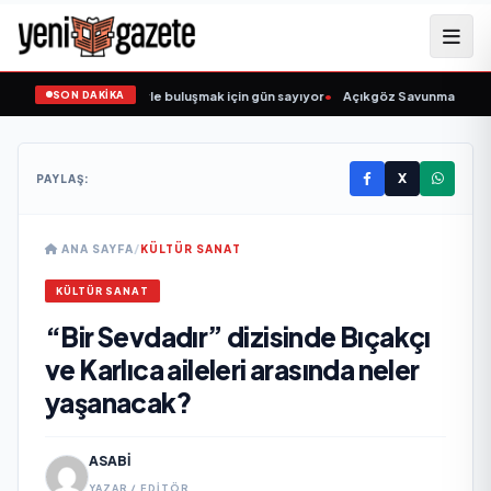
SON DAKİKA
 Şarkıcısı” seyircisiyle buluşmak için gün sayıyor
•
Açıkgöz Savunma Sanayi A
X
PAYLAŞ:
ANA SAYFA
/
KÜLTÜR SANAT
KÜLTÜR SANAT
“Bir Sevdadır” dizisinde Bıçakçı
ve Karlıca aileleri arasında neler
yaşanacak?
ASABI
YAZAR / EDITÖR