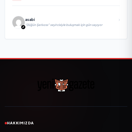
asabi
“Düğün Şarkıcısı” seyircisiyle buluşmak için gün sayıyor
HAKKIMIZDA