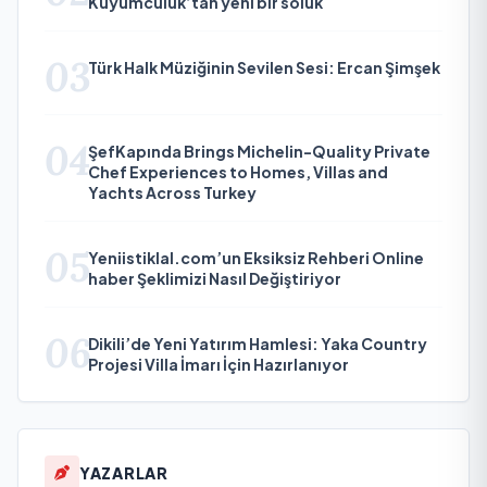
Kuyumculuk’tan yeni bir soluk
03
Türk Halk Müziğinin Sevilen Sesi: Ercan Şimşek
04
ŞefKapında Brings Michelin-Quality Private
Chef Experiences to Homes, Villas and
Yachts Across Turkey
05
Yeniistiklal.com’un Eksiksiz Rehberi Online
haber Şeklimizi Nasıl Değiştiriyor
06
Dikili’de Yeni Yatırım Hamlesi: Yaka Country
Projesi Villa İmarı İçin Hazırlanıyor
YAZARLAR