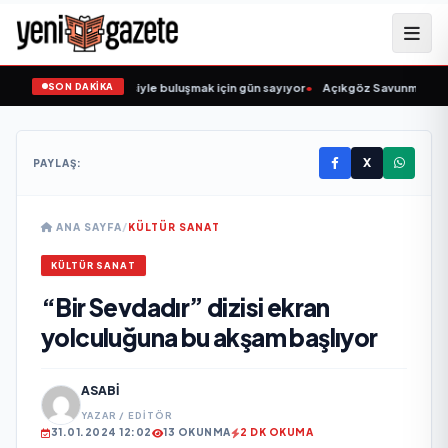
SON DAKİKA
ün Şarkıcısı” seyircisiyle buluşmak için gün sayıyor
•
Açıkgöz Savunma Sanayi
X
PAYLAŞ:
ANA SAYFA
/
KÜLTÜR SANAT
KÜLTÜR SANAT
“Bir Sevdadır” dizisi ekran
yolculuğuna bu akşam başlıyor
ASABI
YAZAR / EDITÖR
31.01.2024 12:02
13 OKUNMA
2 DK OKUMA