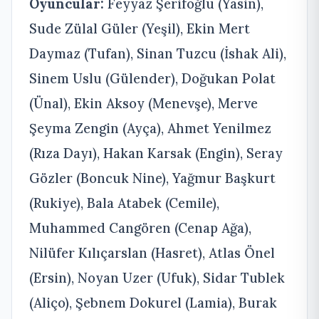
Oyuncular:
Feyyaz Şerifoğlu (Yasin),
Sude Zülal Güler (Yeşil), Ekin Mert
Daymaz (Tufan), Sinan Tuzcu (İshak Ali),
Sinem Uslu (Gülender), Doğukan Polat
(Ünal), Ekin Aksoy (Menevşe), Merve
Şeyma Zengin (Ayça), Ahmet Yenilmez
(Rıza Dayı), Hakan Karsak (Engin), Seray
Gözler (Boncuk Nine), Yağmur Başkurt
(Rukiye), Bala Atabek (Cemile),
Muhammed Cangören (Cenap Ağa),
Nilüfer Kılıçarslan (Hasret), Atlas Önel
(Ersin), Noyan Uzer (Ufuk), Sidar Tublek
(Aliço), Şebnem Dokurel (Lamia), Burak