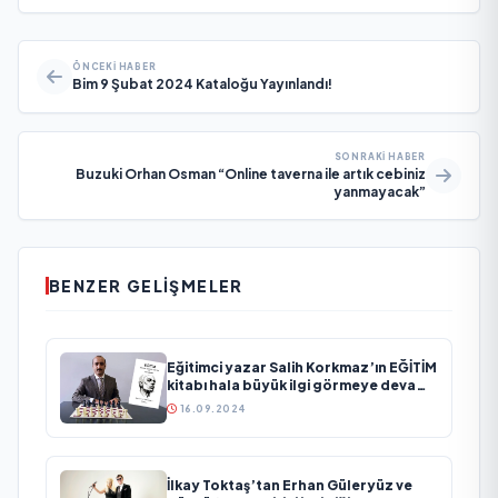
ÖNCEKI HABER
Bim 9 Şubat 2024 Kataloğu Yayınlandı!
SONRAKI HABER
Buzuki Orhan Osman “Online taverna ile artık cebiniz
yanmayacak”
BENZER GELIŞMELER
Eğitimci yazar Salih Korkmaz’ın EĞİTİM
kitabı hala büyük ilgi görmeye devam
ediyor
16.09.2024
İlkay Toktaş’tan Erhan Güleryüz ve