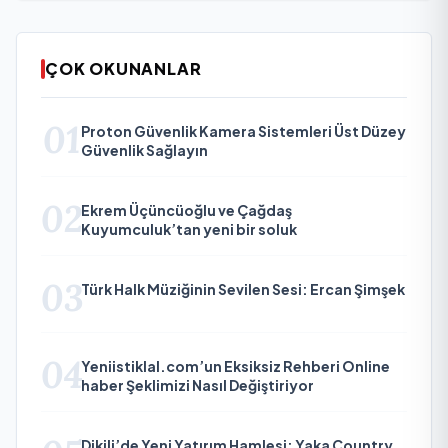
ÇOK OKUNANLAR
01
Proton Güvenlik Kamera Sistemleri Üst Düzey
Güvenlik Sağlayın
02
Ekrem Üçüncüoğlu ve Çağdaş
Kuyumculuk’tan yeni bir soluk
03
Türk Halk Müziğinin Sevilen Sesi: Ercan Şimşek
04
Yeniistiklal.com’un Eksiksiz Rehberi Online
haber Şeklimizi Nasıl Değiştiriyor
Dikili’de Yeni Yatırım Hamlesi: Yaka Country