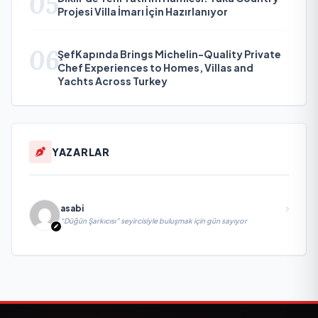
05
Projesi Villa İmarı İçin Hazırlanıyor
06
ŞefKapında Brings Michelin-Quality Private
Chef Experiences to Homes, Villas and
Yachts Across Turkey
YAZARLAR
asabi
“Düğün Şarkıcısı” seyircisiyle buluşmak için gün sayıyor