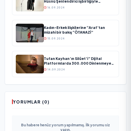
Hüsnü Şenlendirici işbirliğiyle
duygusal bir aşk manifestosu: “Deliler
16.09.2024
Gibi”
Kadın-Erkek ilişkilerine “Araf’tan
mizahi bir bakış “ÖTANAZİ”
15.09.2024
Tufan Kayhan’ın Silüet’i” Dijital
Platformlarda 300.000 Dinlenmeye
Ulaştı
14.09.2024
YORUMLAR (0)
Bu habere henüz yorum yapılmamış. İlk yorumu siz
yazın.