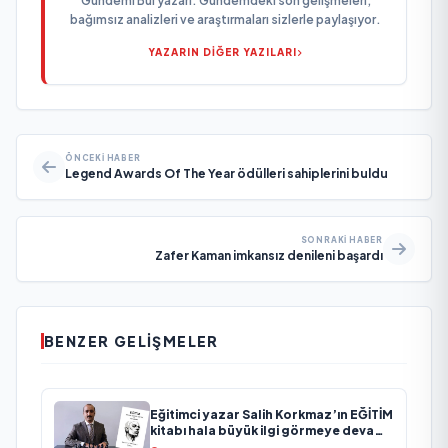
Gündemi Bul yazarı. Gündemdeki son gelişmeleri,
bağımsız analizleri ve araştırmaları sizlerle paylaşıyor.
YAZARIN DİĞER YAZILARI
ÖNCEKI HABER
Legend Awards Of The Year ödülleri sahiplerini buldu
SONRAKI HABER
Zafer Kaman imkansız denileni başardı
BENZER GELIŞMELER
Eğitimci yazar Salih Korkmaz’ın EĞİTİM
kitabı hala büyük ilgi görmeye devam
ediyor