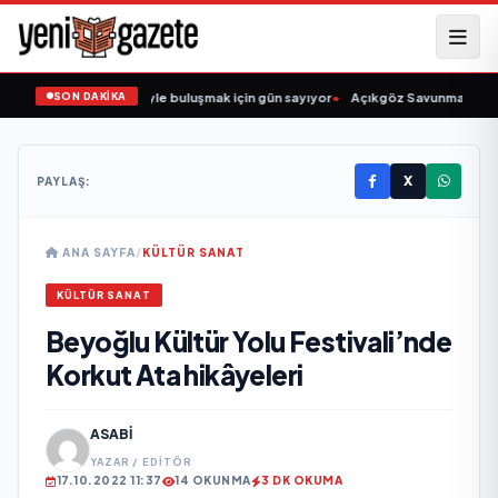
SON DAKİKA
n Şarkıcısı” seyircisiyle buluşmak için gün sayıyor
•
Açıkgöz Savunma Sanayi A
X
PAYLAŞ:
ANA SAYFA
/
KÜLTÜR SANAT
KÜLTÜR SANAT
Beyoğlu Kültür Yolu Festivali’nde
Korkut Ata hikâyeleri
ASABI
YAZAR / EDITÖR
17.10.2022 11:37
14 OKUNMA
3 DK OKUMA