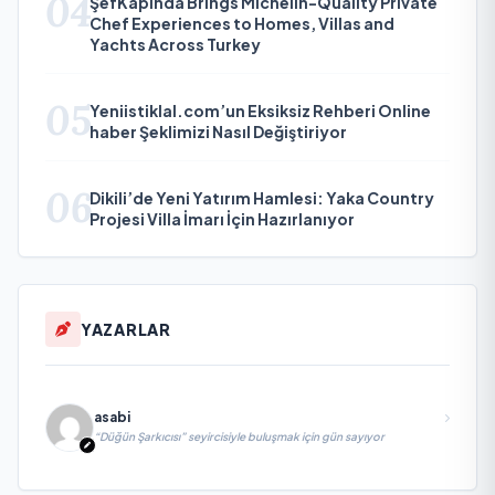
04
ŞefKapında Brings Michelin-Quality Private
Chef Experiences to Homes, Villas and
Yachts Across Turkey
05
Yeniistiklal.com’un Eksiksiz Rehberi Online
haber Şeklimizi Nasıl Değiştiriyor
06
Dikili’de Yeni Yatırım Hamlesi: Yaka Country
Projesi Villa İmarı İçin Hazırlanıyor
YAZARLAR
asabi
“Düğün Şarkıcısı” seyircisiyle buluşmak için gün sayıyor