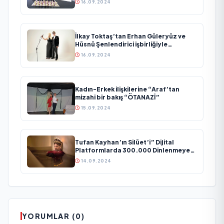
16.09.2024
İlkay Toktaş’tan Erhan Güleryüz ve
Hüsnü Şenlendirici işbirliğiyle
duygusal bir aşk manifestosu: “Deliler
16.09.2024
Gibi”
Kadın-Erkek ilişkilerine “Araf’tan
mizahi bir bakış “ÖTANAZİ”
15.09.2024
Tufan Kayhan’ın Silüet’i” Dijital
Platformlarda 300.000 Dinlenmeye
Ulaştı
14.09.2024
YORUMLAR (0)