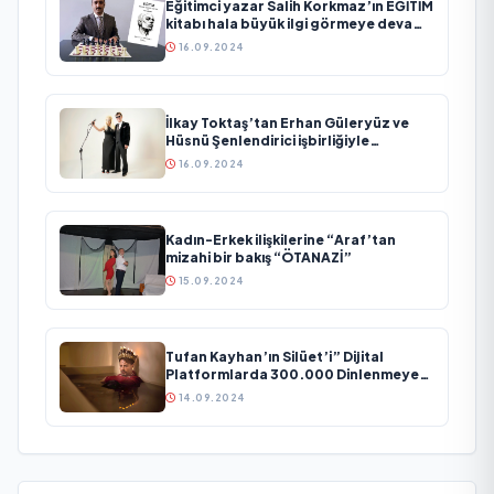
Eğitimci yazar Salih Korkmaz’ın EĞİTİM
kitabı hala büyük ilgi görmeye devam
ediyor
16.09.2024
İlkay Toktaş’tan Erhan Güleryüz ve
Hüsnü Şenlendirici işbirliğiyle
duygusal bir aşk manifestosu: “Deliler
16.09.2024
Gibi”
Kadın-Erkek ilişkilerine “Araf’tan
mizahi bir bakış “ÖTANAZİ”
15.09.2024
Tufan Kayhan’ın Silüet’i” Dijital
Platformlarda 300.000 Dinlenmeye
Ulaştı
14.09.2024