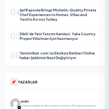
04
ŞefKapında Brings Michelin-Quality Private
Chef Experiences to Homes, Villas and
Yachts Across Turkey
05
Dikili’de Yeni Yatırım Hamlesi: Yaka Country
Projesi Villa İmarı İçin Hazırlanıyor
06
Yeniistiklal.com’un Eksiksiz Rehberi Online
haber Şeklimizi Nasıl Değiştiriyor
YAZARLAR
asabi
Arabesk müziğin sevilen sanatçısı Cansever 59 yaşında yaşamını