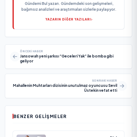
Gündemi Bul yazarı. Gündemdeki son gelişmeleri,
bağımsız analizleri ve araştırmaları sizlerle paylaşıyor.
YAZARIN DİĞER YAZILARI
ÖNCEKI HABER
Jansowah yeni şarkısı “Geceleri Yak” ile bomba gibi
geliyor
SONRAKI HABER
Mahallenin Muhtarları dizisinin unutulmaz oyuncusu Sevil
Üstekin vefat etti
BENZER GELIŞMELER