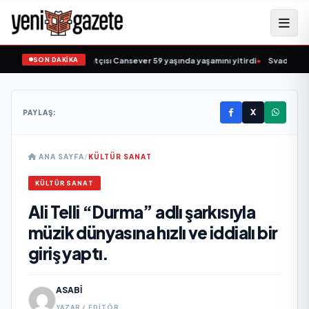
SON DAKİKA
 müziğin sevilen sanatçısı Cansever 59 yaşında yaşamını yitirdi
•
Svadba Zinci
X
PAYLAŞ:
ANA SAYFA
/
KÜLTÜR SANAT
KÜLTÜR SANAT
Ali Telli “Durma” adlı şarkısıyla
müzik dünyasına hızlı ve iddialı bir
giriş yaptı.
ASABI
YAZAR / EDITÖR