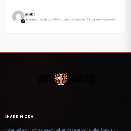
asabi
Arabesk müziğin sevilen sanatçısı Cansever 59 yaşında yaşamını
yitirdi
HAKKIMIZDA
- Güncel gelişmeleri, sıcak haberleri ve araştırmaları bağımsız