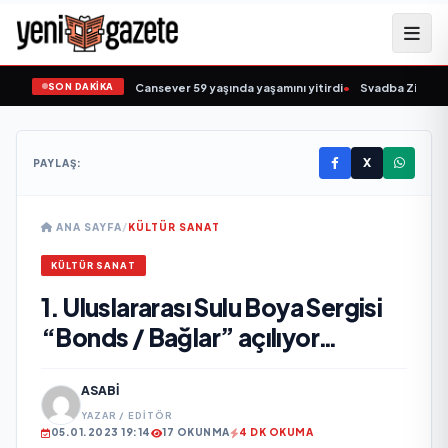
SON DAKİKA
 sevilen sanatçısı Cansever 59 yaşında yaşamını yitirdi
•
Svadba Zincirleri Sa
X
PAYLAŞ:
ANA SAYFA
/
KÜLTÜR SANAT
KÜLTÜR SANAT
1. Uluslararası Sulu Boya Sergisi
“Bonds / Bağlar” açılıyor…
ASABI
YAZAR / EDITÖR
05.01.2023 19:14
17 OKUNMA
4 DK OKUMA