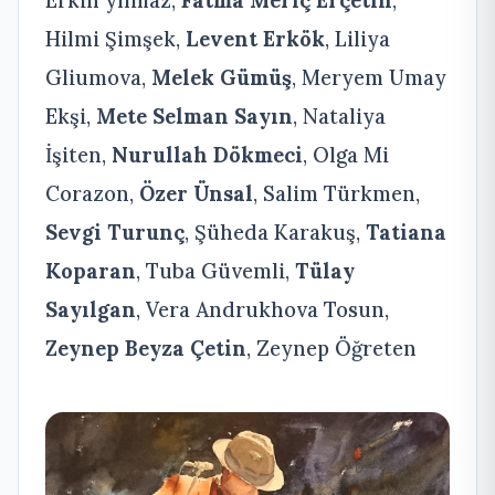
Hilmi Şimşek,
Levent Erkök
, Liliya
Gliumova,
Melek Gümüş
, Meryem Umay
Ekşi,
Mete Selman Sayın
, Nataliya
İşiten,
Nurullah Dökmeci
, Olga Mi
Corazon,
Özer Ünsal
, Salim Türkmen,
Sevgi Turunç
, Şüheda Karakuş,
Tatiana
Koparan
, Tuba Güvemli,
Tülay
Sayılgan
, Vera Andrukhova Tosun,
Zeynep Beyza Çetin
, Zeynep Öğreten