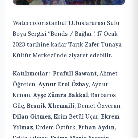
Watercoloristanbul 1.Uluslararası Sulu
Boya Sergisi “Bonds / Bağlar”, 17 Ocak
2023 tarihine kadar Tarık Zafer Tunaya
Kültür Merkezi’nde ziyaret edebilir.
Katılımcılar:
Prafull Sawant
, Ahmet
Öğreten,
Aynur Erol Özbay
, Aynur
Kenan,
Ayşe Zümra Bakkal
, Barbaros
Güç,
Besnik Xhemaili
, Demet Özveran,
Dilan Gitmez
, Ekim Betül Uçar,
Ekrem
Yılmaz
, Erdem Öztürk,
Erhan Aydın,
Erkin yılmaz,
Fatma Meriç Erçetin
,