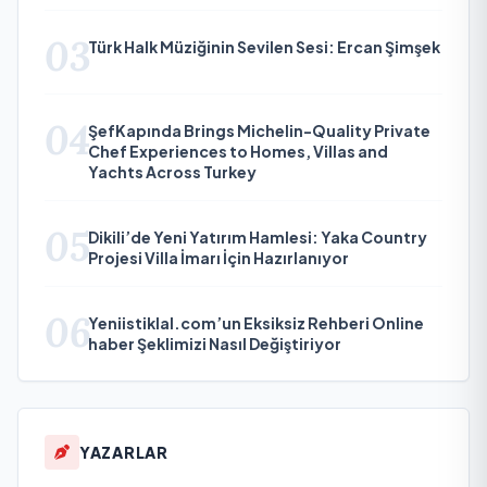
03
Türk Halk Müziğinin Sevilen Sesi: Ercan Şimşek
04
ŞefKapında Brings Michelin-Quality Private
Chef Experiences to Homes, Villas and
Yachts Across Turkey
05
Dikili’de Yeni Yatırım Hamlesi: Yaka Country
Projesi Villa İmarı İçin Hazırlanıyor
06
Yeniistiklal.com’un Eksiksiz Rehberi Online
haber Şeklimizi Nasıl Değiştiriyor
YAZARLAR