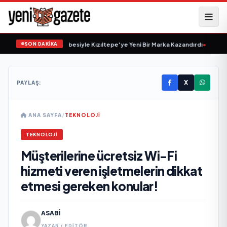
SON DAKİKA
20 Yıllık Esnaflık Tecrübesiyle Kızıltepe'ye Yeni Bir Marka Kazandırdı
•
M Lisa v
X
PAYLAŞ:
ANA SAYFA
/
TEKNOLOJI
TEKNOLOJI
Müşterilerine ücretsiz Wi-Fi
hizmeti veren işletmelerin dikkat
etmesi gereken konular!
ASABI
YAZAR / EDITÖR