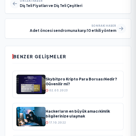
ÖNCEKI HABER
Diş Teli Fiyatları ve Diş Teli Çeşitleri
SONRAKI HABER
Adet öncesi sendromuna karşı 10 etkili yöntem
BENZER GELIŞMELER
Skybitpro Kripto Para Borsası Nedir?
Güvenilir mi?
02.03.2023
Hackerların en büyük amacı kimlik
bilgilerinize ulaşmak
17.10.2022