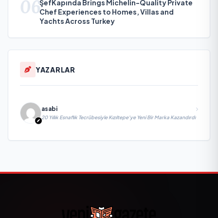
06
ŞefKapında Brings Michelin-Quality Private
Chef Experiences to Homes, Villas and
Yachts Across Turkey
YAZARLAR
asabi
20 Yıllık Esnaflık Tecrübesiyle Kızıltepe'ye Yeni Bir Marka Kazandırdı