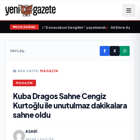
SON DAKİKA
Samlı ‘dan İkinci Tekli “Donacaksın Sevgilim “ yayımlandı
•
Ali Emre Açıkgöz Ga
X
PAYLAŞ:
ANA SAYFA
/
MAGAZIN
MAGAZIN
Kuba Dragos Sahne Cengiz
Kurtoğlu ile unutulmaz dakikalara
sahne oldu
ASABI
YAZAR / EDITÖR