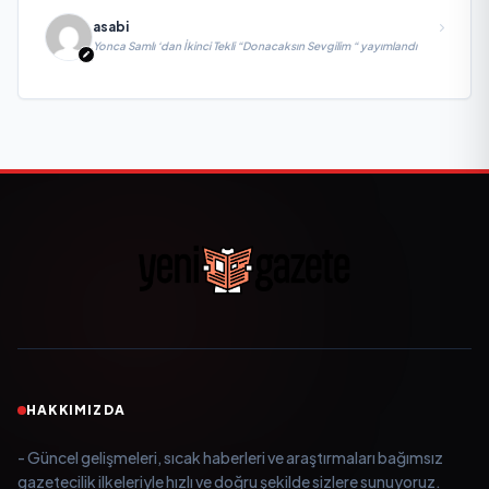
asabi
Yonca Samlı ‘dan İkinci Tekli “Donacaksın Sevgilim “ yayımlandı
HAKKIMIZDA
- Güncel gelişmeleri, sıcak haberleri ve araştırmaları bağımsız
gazetecilik ilkeleriyle hızlı ve doğru şekilde sizlere sunuyoruz.