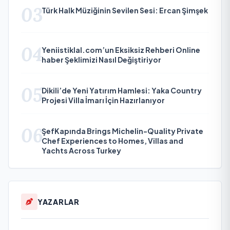
03
Türk Halk Müziğinin Sevilen Sesi: Ercan Şimşek
04
Yeniistiklal.com’un Eksiksiz Rehberi Online
haber Şeklimizi Nasıl Değiştiriyor
05
Dikili’de Yeni Yatırım Hamlesi: Yaka Country
Projesi Villa İmarı İçin Hazırlanıyor
06
ŞefKapında Brings Michelin-Quality Private
Chef Experiences to Homes, Villas and
Yachts Across Turkey
YAZARLAR