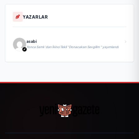
YAZARLAR
asabi
Yonca Samlı ‘dan İkinci Tekli “Donacaksın Sevgilim “ yayımlandı