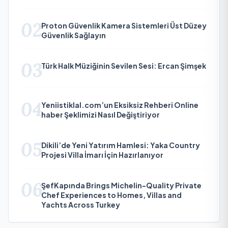
02
Proton Güvenlik Kamera Sistemleri Üst Düzey
Güvenlik Sağlayın
03
Türk Halk Müziğinin Sevilen Sesi: Ercan Şimşek
04
Yeniistiklal.com’un Eksiksiz Rehberi Online
haber Şeklimizi Nasıl Değiştiriyor
05
Dikili’de Yeni Yatırım Hamlesi: Yaka Country
Projesi Villa İmarı İçin Hazırlanıyor
06
ŞefKapında Brings Michelin-Quality Private
Chef Experiences to Homes, Villas and
Yachts Across Turkey