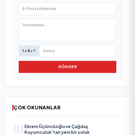
1 + 8 = ?
GÖNDER
ÇOK OKUNANLAR
01
Ekrem Üçüncüoğlu ve Çağdaş
Kuyumculuk’tan yeni bir soluk