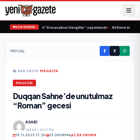
SON DAKİKA
 Samlı ‘dan İkinci Tekli “Donacaksın Sevgilim “ yayımlandı
•
Ali Emre Açıkgöz G
X
PAYLAŞ:
ANA SAYFA
/
MAGAZIN
MAGAZIN
Duqqan Sahne’de unutulmaz
“Roman” gecesi
ASABI
YAZAR / EDITÖR
13.11.2022 17:20
13 OKUNMA
2 DK OKUMA