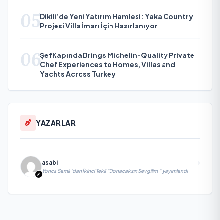
05
Dikili’de Yeni Yatırım Hamlesi: Yaka Country
Projesi Villa İmarı İçin Hazırlanıyor
06
ŞefKapında Brings Michelin-Quality Private
Chef Experiences to Homes, Villas and
Yachts Across Turkey
YAZARLAR
asabi
Yonca Samlı ‘dan İkinci Tekli “Donacaksın Sevgilim “ yayımlandı