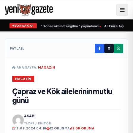
SON DAKİKA
amlı ‘dan İkinci Tekli “Donacaksın Sevgilim “ yayımlandı
•
Ali Emre Açıkgöz Gal
X
PAYLAŞ:
ANA SAYFA
/
MAGAZIN
MAGAZIN
Çapraz ve Kök ailelerinin mutlu
günü
ASABI
YAZAR / EDITÖR
12.09.2024 04:18
12 OKUNMA
2 DK OKUMA