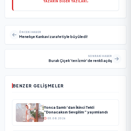
YAZARIN DİĞER YAZILARI
ÖNCEKI HABER
Menekşe Kankavi zarafetiyle büyüledi!
SONRAKI HABER
Burak Çiçek’ten İzmir’de renkli açılış
BENZER GELIŞMELER
Yonca Samlı ‘dan İkinci Tekli
“Donacaksın Sevgilim “ yayımlandı
05.08.2026