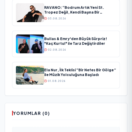
RAVANO: “Bodrum Artık Yeni St.
Tropez Değil, Kendi Başına Bir
Referans”
03.08.2026
Bullas & Emry'den Büyük Sürpriz!
"Kaç Kurtul" ile Tarz Değiştirdiler
02.08.2026
Ela Nur, İlk Teklisi “Bir Nefes Bir Gölge”
ile Müzik Yolculuğuna Başladı
01.08.2026
YORUMLAR (0)