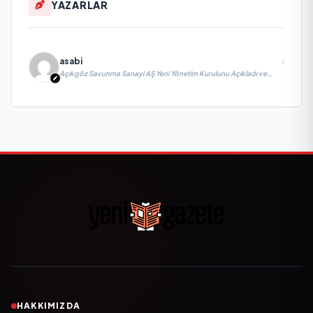
YAZARLAR
asabi
Açıkgöz Savunma Sanayi AŞ Yeni Yönetim Kurulunu Açıkladı ve
Savunma Sanayinde Küresel Vizyon Vurgusu
HAKKIMIZDA