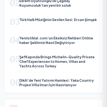
02
Ekrem Üçüncüoğlu ve Çağdaş
Kuyumculuk’tan yeni bir soluk
03
Türk Halk Müziğinin Sevilen Sesi: Ercan Şimşek
04
Yeniistiklal.com’un Eksiksiz Rehberi Online
haber Şeklimizi Nasıl Değiştiriyor
05
ŞefKapında Brings Michelin-Quality Private
Chef Experiences to Homes, Villas and
Yachts Across Turkey
06
Dikili’de Yeni Yatırım Hamlesi: Yaka Country
Projesi Villa İmarı İçin Hazırlanıyor