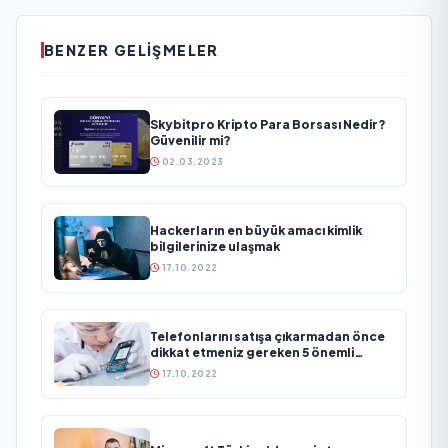
BENZER GELIŞMELER
Skybitpro Kripto Para Borsası Nedir?
Güvenilir mi?
02.03.2023
Hackerların en büyük amacı kimlik
bilgilerinize ulaşmak
17.10.2022
Telefonlarını satışa çıkarmadan önce
dikkat etmeniz gereken 5 önemli
detay!
17.10.2022