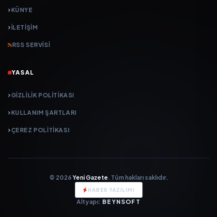
KÜNYE
İLETIŞIM
RSS SERVISI
YASAL
GIZLILIK POLITIKASI
KULLANIM ŞARTLARI
ÇEREZ POLITIKASI
© 2026
Yeni Gazete
. Tüm hakları saklıdır.
HABER YAZILIMI
Altyapı:
BEYNSOFT