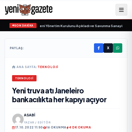
SON DAKİKA
Savunma Sanayi AŞ Yeni Yönetim Kurulunu Açıkladı ve Savunma Sanayinde Kür
X
PAYLAŞ:
ANA SAYFA
/
TEKNOLOJI
TEKNOLOJI
Yeni truva atı Janeleiro
bankacılıkta her kapıyı açıyor
ASABI
YAZAR / EDITÖR
17.10.2022 11:50
16 OKUNMA
4 DK OKUMA