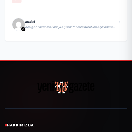
asabi
Açıkgöz Savunma Sanayi AŞ Yeni Yönetim Kurulunu Açıkladı ve
Savunma Sanayinde Küresel Vizyon Vurgusu
HAKKIMIZDA