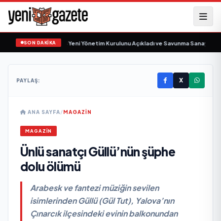
SON DAKİKA
z Savunma Sanayi AŞ Yeni Yönetim Kurulunu Açıkladı ve Savunma Sanayinde K
X
PAYLAŞ:
ANA SAYFA
/
MAGAZIN
MAGAZIN
Ünlü sanatçı Güllü’nün şüphe
dolu ölümü
Arabesk ve fantezi müziğin sevilen
isimlerinden Güllü (Gül Tut), Yalova’nın
Çınarcık ilçesindeki evinin balkonundan