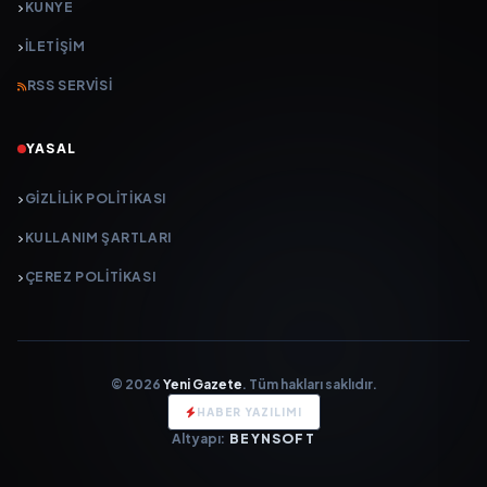
KÜNYE
İLETIŞIM
RSS SERVISI
YASAL
GIZLILIK POLITIKASI
KULLANIM ŞARTLARI
ÇEREZ POLITIKASI
© 2026
Yeni Gazete
. Tüm hakları saklıdır.
HABER YAZILIMI
Altyapı:
BEYNSOFT