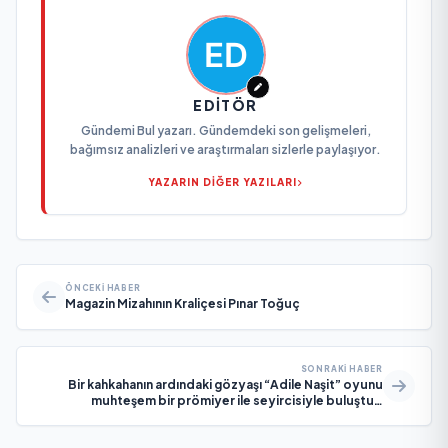
EDITÖR
Gündemi Bul yazarı. Gündemdeki son gelişmeleri,
bağımsız analizleri ve araştırmaları sizlerle paylaşıyor.
YAZARIN DİĞER YAZILARI
ÖNCEKI HABER
Magazin Mizahının Kraliçesi Pınar Toğuç
SONRAKI HABER
Bir kahkahanın ardındaki gözyaşı “Adile Naşit” oyunu
muhteşem bir prömiyer ile seyircisiyle buluştu…