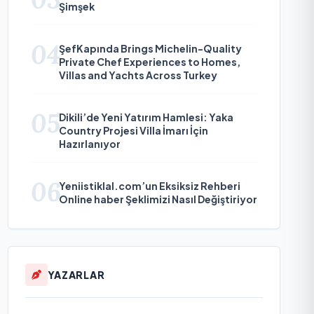
Şimşek
04
ŞefKapında Brings Michelin-Quality
Private Chef Experiences to Homes,
Villas and Yachts Across Turkey
05
Dikili’de Yeni Yatırım Hamlesi: Yaka
Country Projesi Villa İmarı İçin
Hazırlanıyor
06
Yeniistiklal.com’un Eksiksiz Rehberi
Online haber Şeklimizi Nasıl Değiştiriyor
YAZARLAR