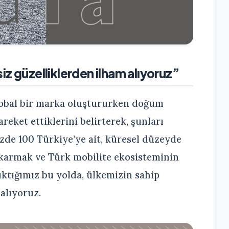
iz güzelliklerden ilham alıyoruz”
obal bir marka oluştururken doğum
reket ettiklerini belirterek, şunları
yüzde 100 Türkiye’ye ait, küresel düzeyde
ıkarmak ve Türk mobilite ekosisteminin
ıktığımız bu yolda, ülkemizin sahip
alıyoruz.