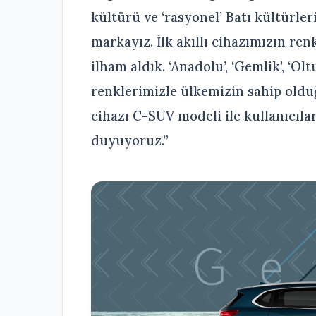
kültürü ve ‘rasyonel’ Batı kültürle
markayız. İlk akıllı cihazımızın re
ilham aldık. ‘Anadolu’, ‘Gemlik’, ‘Olt
renklerimizle ülkemizin sahip olduğu
cihazı C-SUV modeli ile kullanıcıl
duyuyoruz.”