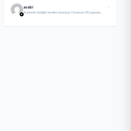
asabi
Arabesk müziğin sevilen sanatçısı Cansever 59 yaşında
yaşamını yitirdi