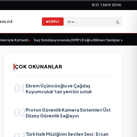
BIZI TAKIP EDIN:
NOLOJI
CANLI
e Kutladı!
•
Saç Simülasyonunda (SMP) Doğru Bilinen Yanlışlar ve Sektörün Ge
ÇOK OKUNANLAR
01
Ekrem Üçüncüoğlu ve Çağdaş
Kuyumculuk’tan yeni bir soluk
02
Proton Güvenlik Kamera Sistemleri Üst
Düzey Güvenlik Sağlayın
03
Türk Halk Müziğinin Sevilen Sesi: Ercan