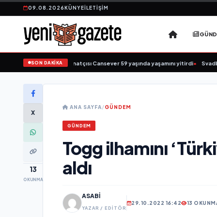
09.08.2026
KÜNYE
İLETIŞIM
GÜN
SON DAKİKA
k müziğin sevilen sanatçısı Cansever 59 yaşında yaşamını yitirdi
•
Svadba Zinc
ANA SAYFA
/
GÜNDEM
X
GÜNDEM
Togg ilhamını ‘Türk
aldı
13
OKUNMA
ASABI
29.10.2022 16:42
13 OKUNM
YAZAR / EDITÖR