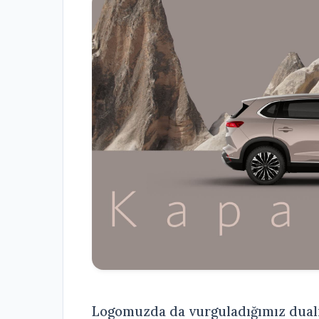
Logomuzda da vurguladığımız duali