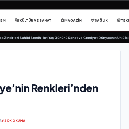
DEM
KÜLTÜR VE SANAT
MAGAZIN
SAĞLIK
TEK
irleri Sahibi Semih Hot Yaş Gününü Sanat ve Cemiyet Dünyasının Ünlü İsimleriyl
iye’nin Renkleri’nden
A
2 DK OKUMA