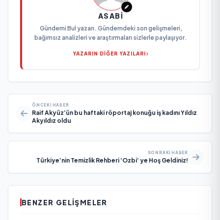
ASABI
Gündemi Bul yazarı. Gündemdeki son gelişmeleri,
bağımsız analizleri ve araştırmaları sizlerle paylaşıyor.
YAZARIN DİĞER YAZILARI
ÖNCEKI HABER
Raif Akyüz’ün bu haftaki röportaj konuğu iş kadını Yıldız
Akyıldız oldu
SONRAKI HABER
Türkiye’nin Temizlik Rehberi ‘Ozbi’ ye Hoş Geldiniz!
BENZER GELIŞMELER