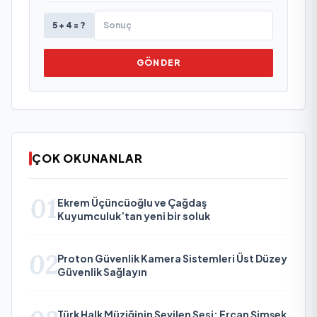
5 + 4 = ?
GÖNDER
ÇOK OKUNANLAR
01
Ekrem Üçüncüoğlu ve Çağdaş
Kuyumculuk’tan yeni bir soluk
02
Proton Güvenlik Kamera Sistemleri Üst Düzey
Güvenlik Sağlayın
Türk Halk Müziğinin Sevilen Sesi: Ercan Şimşek