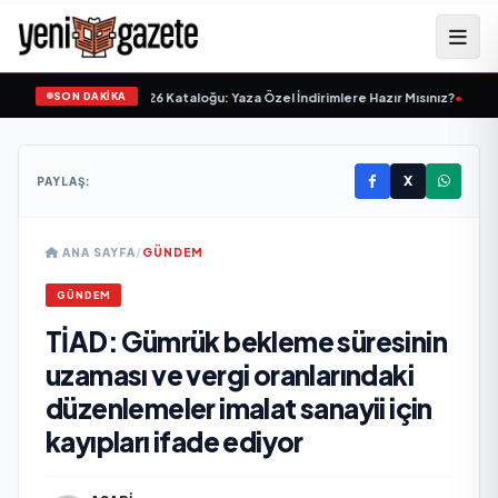
SON DAKİKA
t 24-30 Haziran 2026 Kataloğu: Yaza Özel İndirimlere Hazır Mısınız?
•
BİM'in 
X
PAYLAŞ:
ANA SAYFA
/
GÜNDEM
GÜNDEM
TİAD: Gümrük bekleme süresinin
uzaması ve vergi oranlarındaki
düzenlemeler imalat sanayii için
kayıpları ifade ediyor