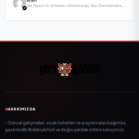
asabi
Şok Market 24-30 Haziran 2026 Kataloğu: Yaza Özel İndirimlere
Hazır Mısınız?
HAKKIMIZDA
- Güncel gelişmeleri, sıcak haberleri ve araştırmaları bağımsız
gazetecilik ilkeleriyle hızlı ve doğru şekilde sizlere sunuyoruz.