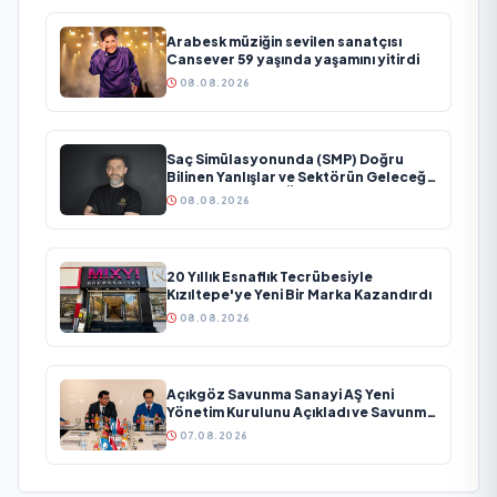
Arabesk müziğin sevilen sanatçısı
Cansever 59 yaşında yaşamını yitirdi
08.08.2026
Saç Simülasyonunda (SMP) Doğru
Bilinen Yanlışlar ve Sektörün Geleceği:
Onur Akdeniz ile Özel Röportaj
08.08.2026
20 Yıllık Esnaflık Tecrübesiyle
Kızıltepe'ye Yeni Bir Marka Kazandırdı
08.08.2026
Açıkgöz Savunma Sanayi AŞ Yeni
Yönetim Kurulunu Açıkladı ve Savunma
Sanayinde Küresel Vizyon Vurgusu
07.08.2026