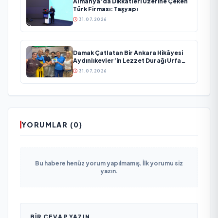
Almanya’da Dikkatleri Üzerine Çeken
Türk Firması: Taşyapı
31.07.2026
Damak Çatlatan Bir Ankara Hikâyesi
Aydınlıkevler’in Lezzet Durağı Urfa
Damak
31.07.2026
YORUMLAR (0)
Bu habere henüz yorum yapılmamış. İlk yorumu siz
yazın.
BIR CEVAP YAZIN