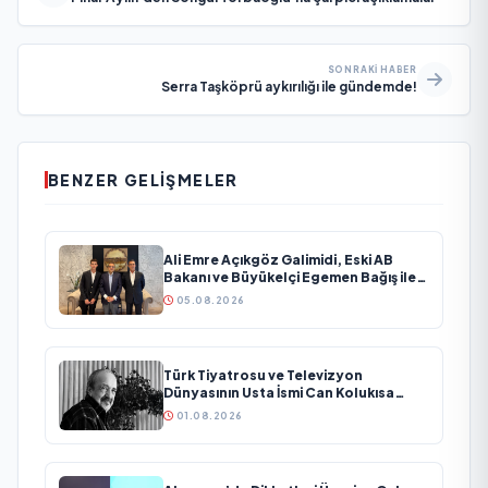
SONRAKI HABER
Serra Taşköprü aykırılığı ile gündemde!
BENZER GELIŞMELER
Ali Emre Açıkgöz Galimidi, Eski AB
Bakanı ve Büyükelçi Egemen Bağış ile
Bir Araya Geldi
05.08.2026
Türk Tiyatrosu ve Televizyon
Dünyasının Usta İsmi Can Kolukısa
Hayatını Kaybetti
01.08.2026