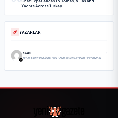
Chef Experiences to Homes, Villas and
Yachts Across Turkey
YAZARLAR
asabi
Yonca Samlı ‘dan İkinci Tekli “Donacaksın Sevgilim “ yayımlandı