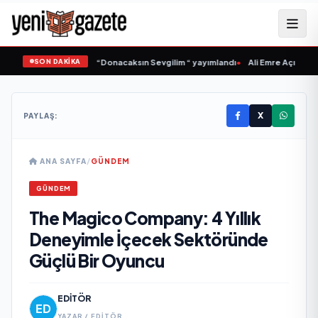
SON DAKİKA
Samlı ‘dan İkinci Tekli “Donacaksın Sevgilim “ yayımlandı
•
Ali Emre Açıkgöz Ga
X
PAYLAŞ:
ANA SAYFA
/
GÜNDEM
GÜNDEM
The Magico Company: 4 Yıllık
Deneyimle İçecek Sektöründe
Güçlü Bir Oyuncu
EDITÖR
YAZAR / EDITÖR