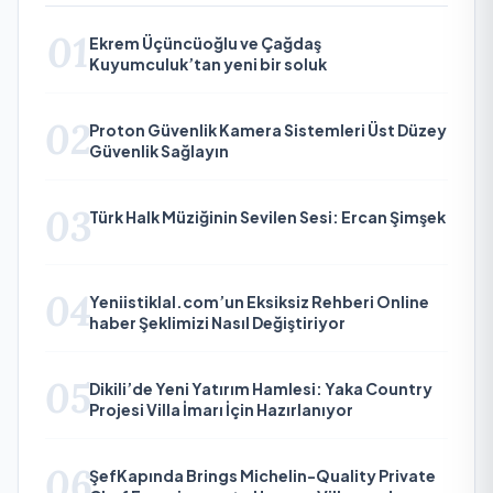
01
Ekrem Üçüncüoğlu ve Çağdaş
Kuyumculuk’tan yeni bir soluk
02
Proton Güvenlik Kamera Sistemleri Üst Düzey
Güvenlik Sağlayın
03
Türk Halk Müziğinin Sevilen Sesi: Ercan Şimşek
04
Yeniistiklal.com’un Eksiksiz Rehberi Online
haber Şeklimizi Nasıl Değiştiriyor
05
Dikili’de Yeni Yatırım Hamlesi: Yaka Country
Projesi Villa İmarı İçin Hazırlanıyor
06
ŞefKapında Brings Michelin-Quality Private