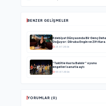
BENZER GELIŞMELER
Edebiyat Dünyasında Bir Genç Deh
Doğuyor: Dilruba Engin ve Zift Kara
Evreni ‘AVENOİR’
23.07.2026
“Taklitle Hasta Bakılır” oyunu
engelleri sanatla aştı
03.07.2026
YORUMLAR (0)