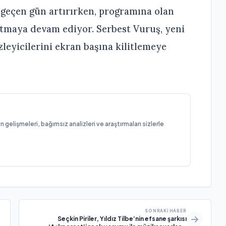
 geçen gün artırırken, programına olan
 artmaya devam ediyor. Serbest Vuruş, yeni
zleyicilerini ekran başına kilitlemeye
elişmeleri, bağımsız analizleri ve araştırmaları sizlerle
SONRAKI HABER
Seçkin Piriler, Yıldız Tilbe’nin efsane şarkısı