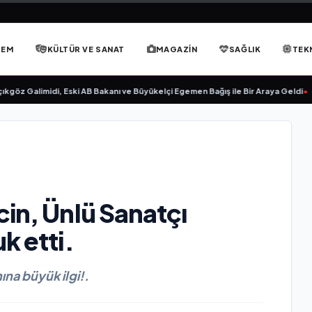
DEM
KÜLTÜR VE SANAT
MAGAZIN
SAĞLIK
TEK
öz Galimidi, Eski AB Bakanı ve Büyükelçi Egemen Bağış ile Bir Araya Geldi
•
RA
in, Ünlü Sanatçı
k etti.
na büyük ilgi!.