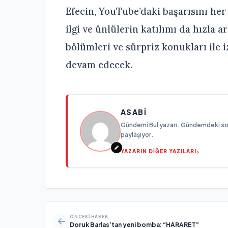
Efecin, YouTube’daki başarısını her
ilgi ve ünlülerin katılımı da hızla
bölümleri ve sürpriz konukları ile i
devam edecek.
ASABI
Gündemi Bul yazarı. Gündemdeki son g
paylaşıyor.
YAZARIN DİĞER YAZILARI
ÖNCEKI HABER
Doruk Barlas’tan yeni bomba: “HARARET”