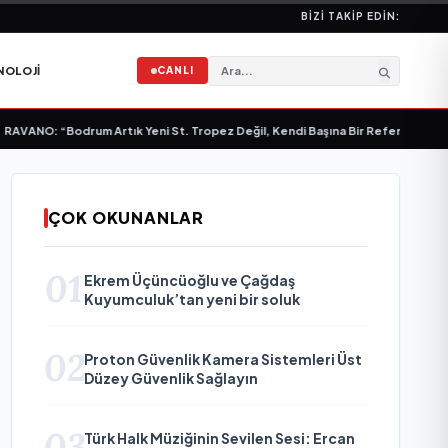
BIZI TAKIP EDIN:
NOLOJI
CANLI
VANO: “Bodrum Artık Yeni St. Tropez Değil, Kendi Başına Bir Referans”
•
Bull
ÇOK OKUNANLAR
01
Ekrem Üçüncüoğlu ve Çağdaş
Kuyumculuk’tan yeni bir soluk
02
Proton Güvenlik Kamera Sistemleri Üst
Düzey Güvenlik Sağlayın
03
Türk Halk Müziğinin Sevilen Sesi: Ercan