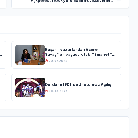
‘Aşkperest’i rock yorumu ile müzikseverlerle
buluşturuyor.
a
Başarılı yazarlardan Azime
sı
Savaş’tan başucu kitabı “Emanet”
raflardaki yerini aldı
20.07.2026
Dürdane 1901’de Unutulmaz Açılış
30.06.2026