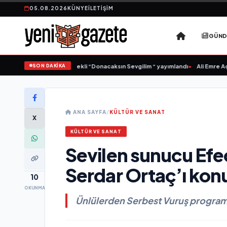
05.08.2026
KÜNYE
İLETIŞIM
GÜN
SON DAKİKA
onca Samlı ‘dan İkinci Tekli “Donacaksın Sevgilim “ yayımlandı
•
Ali Emre Açıkg
ANA SAYFA
/
KÜLTÜR VE SANAT
X
KÜLTÜR VE SANAT
Sevilen sunucu Efec
Serdar Ortaç’ı konu
10
OKUNMA
Ünlülerden Serbest Vuruş programı