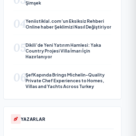
Şimşek
04
Yeniistiklal.com’un Eksiksiz Rehberi
Online haber Şeklimizi Nasıl Değiştiriyor
05
Dikili’de Yeni Yatırım Hamlesi: Yaka
Country Projesi Villa İmarı İçin
Hazırlanıyor
06
ŞefKapında Brings Michelin-Quality
Private Chef Experiences to Homes,
Villas and Yachts Across Turkey
YAZARLAR