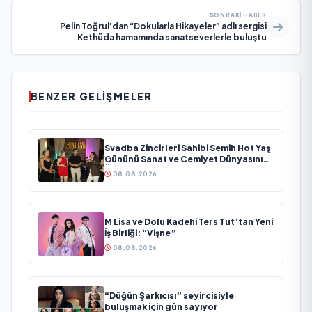
SONRAKI HABER
Pelin Toğrul’dan “Dokularla Hikayeler” adlı sergisi
Kethüda hamamında sanatseverlerle buluştu
BENZER GELIŞMELER
Svadba Zincirleri Sahibi Semih Hot Yaş
Gününü Sanat ve Cemiyet Dünyasının
Ünlü İsimleriyle Kutladı!
08.08.2026
M Lisa ve Dolu Kadehi Ters Tut’tan Yeni
İş Birliği: “Vişne”
08.08.2026
“Düğün Şarkıcısı” seyircisiyle
buluşmak için gün sayıyor