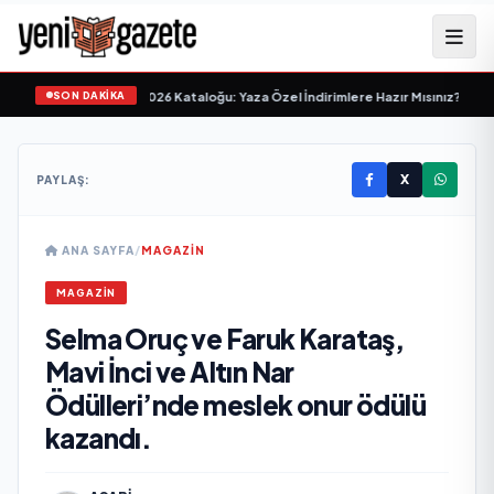
SON DAKİKA
et 24-30 Haziran 2026 Kataloğu: Yaza Özel İndirimlere Hazır Mısınız?
•
BİM'in
X
PAYLAŞ:
ANA SAYFA
/
MAGAZIN
MAGAZIN
Selma Oruç ve Faruk Karataş,
Mavi İnci ve Altın Nar
Ödülleri’nde meslek onur ödülü
kazandı.