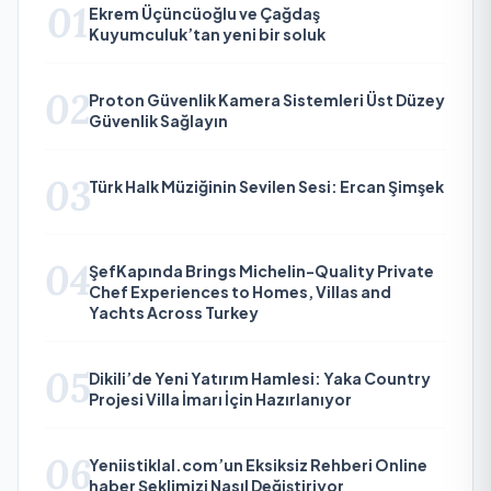
01
Ekrem Üçüncüoğlu ve Çağdaş
Kuyumculuk’tan yeni bir soluk
02
Proton Güvenlik Kamera Sistemleri Üst Düzey
Güvenlik Sağlayın
03
Türk Halk Müziğinin Sevilen Sesi: Ercan Şimşek
04
ŞefKapında Brings Michelin-Quality Private
Chef Experiences to Homes, Villas and
Yachts Across Turkey
05
Dikili’de Yeni Yatırım Hamlesi: Yaka Country
Projesi Villa İmarı İçin Hazırlanıyor
06
Yeniistiklal.com’un Eksiksiz Rehberi Online
haber Şeklimizi Nasıl Değiştiriyor