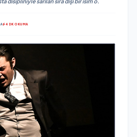
 disipliniyle sarılan sıra dışı bir isim o.
MA
4 DK OKUMA