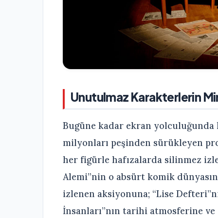
Unutulmaz Karakterlerin Mi
Bugüne kadar ekran yolculuğunda he
milyonları peşinden sürükleyen proj
her figürle hafızalarda silinmez izl
Alemi”nin o absürt komik dünyasınd
izlenen aksiyonuna; “Lise Defteri”n
İnsanları”nın tarihi atmosferine ve