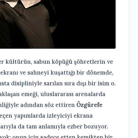
er kültürün, sabun köpüğü şöhretlerin ve
 ekranı ve sahneyi kuşattığı bir dönemde,
a disipliniyle sarılan sıra dışı bir isim o.
aklaşan emeği, uluslararası arenalarda
mliğiyle adından söz ettiren
Özgürefe
geçen yapımlarda izleyiciyi ekrana
larıyla da tam anlamıyla ezber bozuyor.
” yok; onun için sadece etten kemikten bir