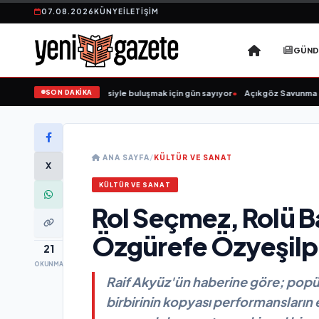
07.08.2026
KÜNYE
İLETIŞIM
GÜN
SON DAKİKA
ün Şarkıcısı” seyircisiyle buluşmak için gün sayıyor
•
Açıkgöz Savunma Sanayi
ANA SAYFA
/
KÜLTÜR VE SANAT
X
KÜLTÜR VE SANAT
Rol Seçmez, Rolü Ba
Özgürefe Özyeşilp
21
OKUNMA
Raif Akyüz'ün haberine göre; popü
birbirinin kopyası performansların 