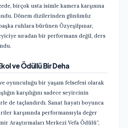
azede, birçok usta isimle kamera karşısına
sundu. Dönem dizilerinden günümüz
başka ruhlara bürünen Özyeşilpınar,
eyiciye sıradan bir performans değil, ders
undu.
Ekol ve Ödüllü Bir Deha
e oyunculuğu bir yaşam felsefesi olarak
lığın karşılığını sadece seyircinin
llerle de taçlandırdı. Sanat hayatı boyunca
üriler karşısında performansıyla değer
zmir Araştırmaları Merkezi Vefa Ödülü”,