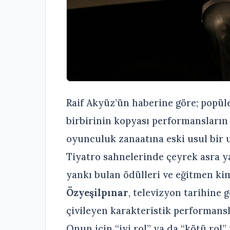
Raif Akyüz’ün haberine göre; popül
birbirinin kopyası performansların
oyunculuk zanaatına eski usul bir ust
Tiyatro sahnelerinde çeyrek asra y
yankı bulan ödülleri ve eğitmen ki
Özyeşilpınar
, televizyon tarihine 
çivileyen karakteristik performans
Onun için “iyi rol” ya da “kötü rol