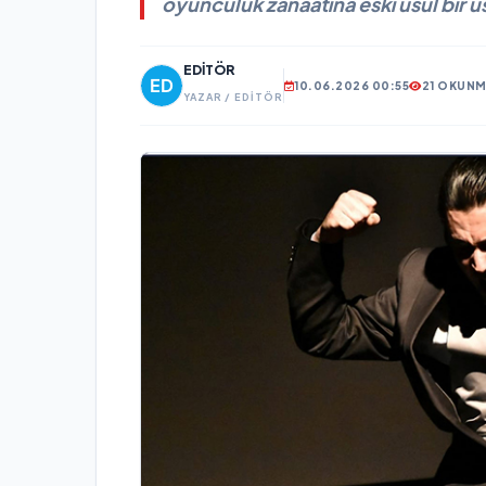
oyunculuk zanaatına eski usul bir usta
EDITÖR
10.06.2026 00:55
21 OKUN
YAZAR / EDITÖR