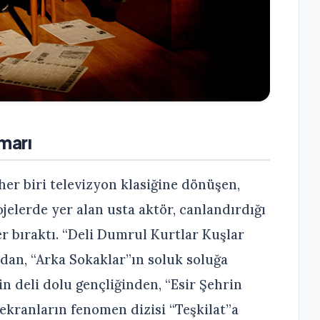
marı
r biri televizyon klasiğine dönüşen,
elerde yer alan usta aktör, canlandırdığı
er bıraktı. “Deli Dumrul Kurtlar Kuşlar
an, “Arka Sokaklar”ın soluk soluğa
in deli dolu gençliğinden, “Esir Şehrin
 ekranların fenomen dizisi “Teşkilat”a