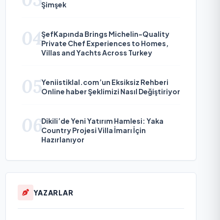
Şimşek
04
ŞefKapında Brings Michelin-Quality
Private Chef Experiences to Homes,
Villas and Yachts Across Turkey
05
Yeniistiklal.com’un Eksiksiz Rehberi
Online haber Şeklimizi Nasıl Değiştiriyor
06
Dikili’de Yeni Yatırım Hamlesi: Yaka
Country Projesi Villa İmarı İçin
Hazırlanıyor
YAZARLAR