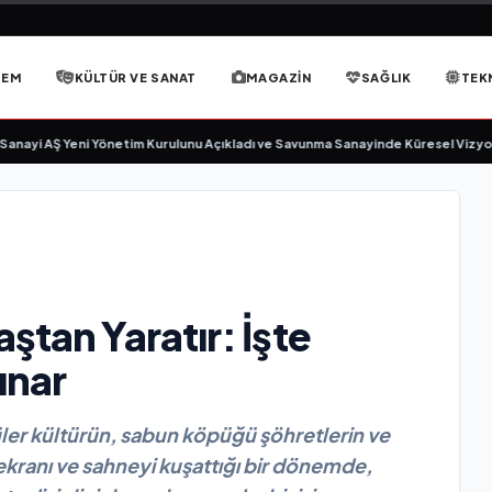
DEM
KÜLTÜR VE SANAT
MAGAZIN
SAĞLIK
TEK
 AŞ Yeni Yönetim Kurulunu Açıkladı ve Savunma Sanayinde Küresel Vizyon Vur
ştan Yaratır: İşte
ınar
ler kültürün, sabun köpüğü şöhretlerin ve
ekranı ve sahneyi kuşattığı bir dönemde,