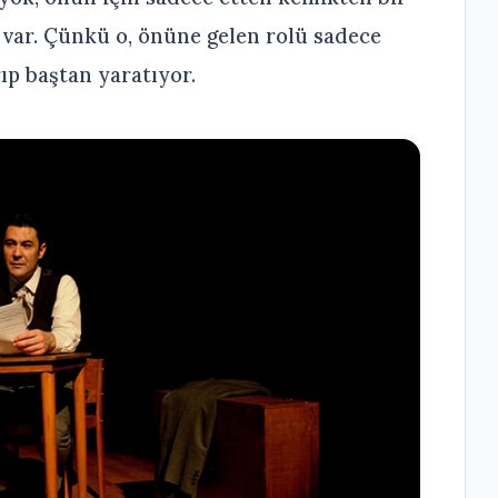
var. Çünkü o, önüne gelen rolü sadece
ıp baştan yaratıyor.