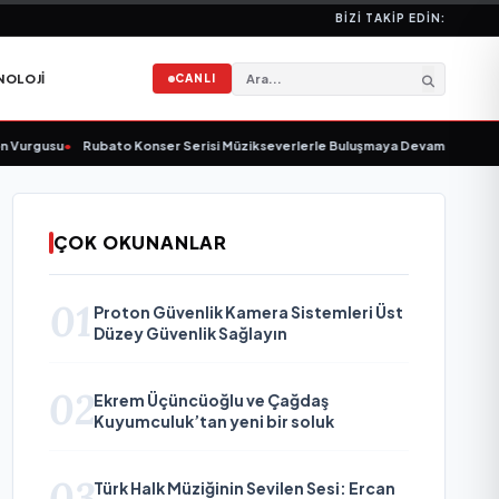
BIZI TAKIP EDIN:
NOLOJI
CANLI
gusu
•
Rubato Konser Serisi Müzikseverlerle Buluşmaya Devam Ediyor
•
Yonc
ÇOK OKUNANLAR
01
Proton Güvenlik Kamera Sistemleri Üst
Düzey Güvenlik Sağlayın
02
Ekrem Üçüncüoğlu ve Çağdaş
Kuyumculuk’tan yeni bir soluk
03
Türk Halk Müziğinin Sevilen Sesi: Ercan