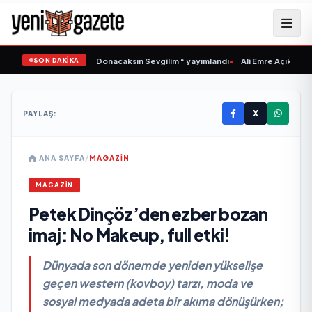
SON DAKİKA
amlı ‘dan İkinci Tekli “Donacaksın Sevgilim “ yayımlandı
•
Ali Emre Açıkgöz Gal
X
PAYLAŞ:
ANA SAYFA
/
MAGAZIN
MAGAZIN
Petek Dinçöz’den ezber bozan
imaj: No Makeup, full etki!
Dünyada son dönemde yeniden yükselişe
geçen western (kovboy) tarzı, moda ve
sosyal medyada adeta bir akıma dönüşürken;