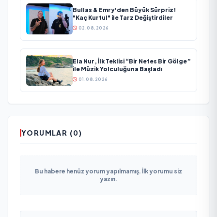
Bullas & Emry'den Büyük Sürpriz!
"Kaç Kurtul" ile Tarz Değiştirdiler
02.08.2026
Ela Nur, İlk Teklisi “Bir Nefes Bir Gölge”
ile Müzik Yolculuğuna Başladı
01.08.2026
YORUMLAR (0)
Bu habere henüz yorum yapılmamış. İlk yorumu siz
yazın.