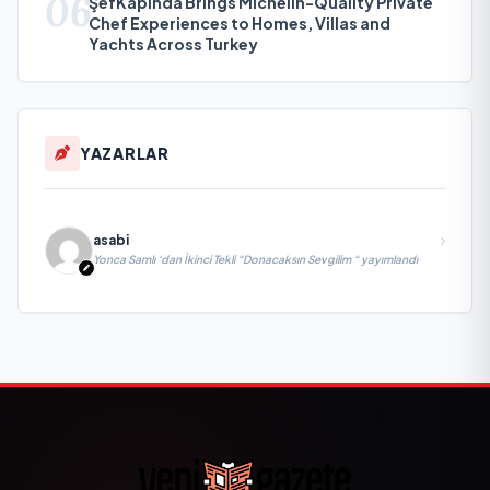
06
ŞefKapında Brings Michelin-Quality Private
Chef Experiences to Homes, Villas and
Yachts Across Turkey
YAZARLAR
asabi
Yonca Samlı ‘dan İkinci Tekli “Donacaksın Sevgilim “ yayımlandı