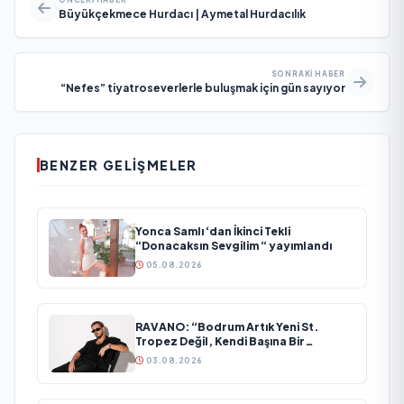
Büyükçekmece Hurdacı | Aymetal Hurdacılık
SONRAKI HABER
“Nefes” tiyatroseverlerle buluşmak için gün sayıyor
BENZER GELIŞMELER
Yonca Samlı ‘dan İkinci Tekli
“Donacaksın Sevgilim “ yayımlandı
05.08.2026
RAVANO: “Bodrum Artık Yeni St.
Tropez Değil, Kendi Başına Bir
Referans”
03.08.2026