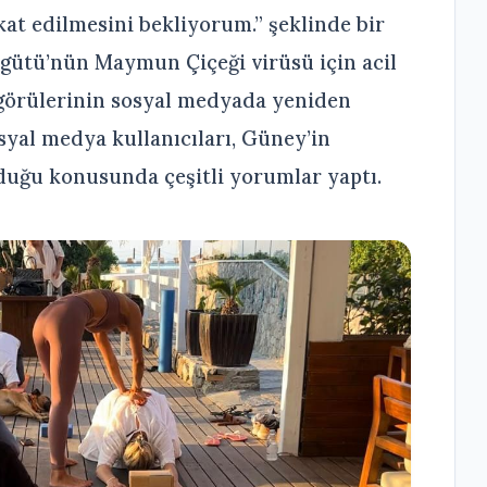
kat edilmesini bekliyorum.” şeklinde bir
gütü’nün Maymun Çiçeği virüsü için acil
görülerinin sosyal medyada yeniden
yal medya kullanıcıları, Güney’in
duğu konusunda çeşitli yorumlar yaptı.