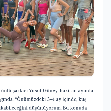
ünlü şarkıcı Yusuf Güney, haziran ayında
ığında, “Önümüzdeki 3-4 ay içinde, kuş
 çıkabileceğini düşünüyorum. Bu konuda