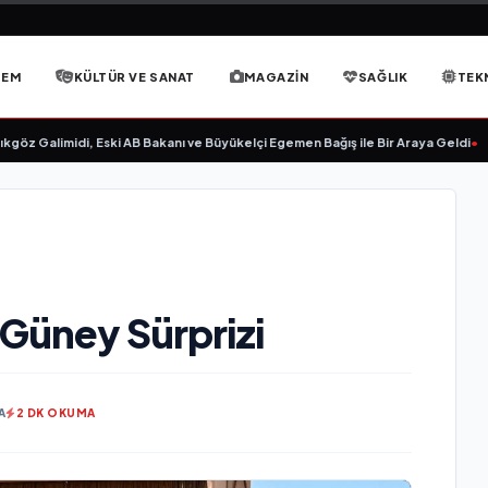
DEM
KÜLTÜR VE SANAT
MAGAZIN
SAĞLIK
TEK
limidi, Eski AB Bakanı ve Büyükelçi Egemen Bağış ile Bir Araya Geldi
•
RAVANO:
 Güney Sürprizi
A
2 DK OKUMA