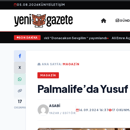
05.08.2026
KÜNYE
İLETIŞIM
GÜN
SON DAKİKA
Samlı ‘dan İkinci Tekli “Donacaksın Sevgilim “ yayımlandı
•
Ali Emre Açıkgöz Ga
ANA SAYFA
/
MAGAZIN
X
MAGAZIN
Palmalife’da Yusuf
17
ASABI
OKUNMA
16.09.2024 16:37
17 OKUNM
YAZAR / EDITÖR