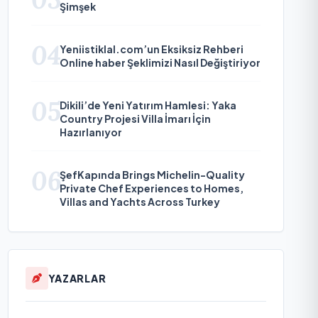
Şimşek
04
Yeniistiklal.com’un Eksiksiz Rehberi
Online haber Şeklimizi Nasıl Değiştiriyor
05
Dikili’de Yeni Yatırım Hamlesi: Yaka
Country Projesi Villa İmarı İçin
Hazırlanıyor
06
ŞefKapında Brings Michelin-Quality
Private Chef Experiences to Homes,
Villas and Yachts Across Turkey
YAZARLAR