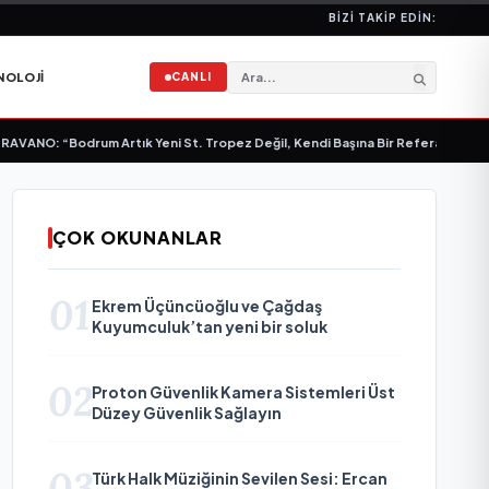
BIZI TAKIP EDIN:
NOLOJI
CANLI
 “Bodrum Artık Yeni St. Tropez Değil, Kendi Başına Bir Referans”
•
Bullas & 
ÇOK OKUNANLAR
01
Ekrem Üçüncüoğlu ve Çağdaş
Kuyumculuk’tan yeni bir soluk
02
Proton Güvenlik Kamera Sistemleri Üst
Düzey Güvenlik Sağlayın
03
Türk Halk Müziğinin Sevilen Sesi: Ercan