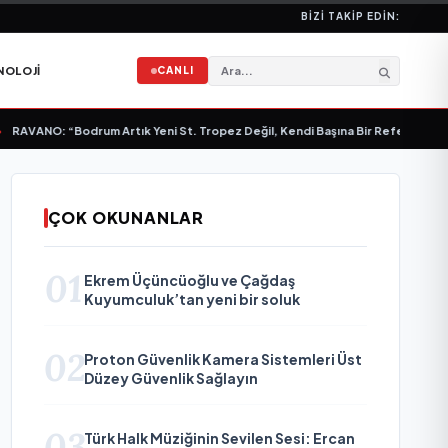
BIZI TAKIP EDIN:
NOLOJI
CANLI
VANO: “Bodrum Artık Yeni St. Tropez Değil, Kendi Başına Bir Referans”
•
Bull
ÇOK OKUNANLAR
01
Ekrem Üçüncüoğlu ve Çağdaş
Kuyumculuk’tan yeni bir soluk
02
Proton Güvenlik Kamera Sistemleri Üst
Düzey Güvenlik Sağlayın
03
Türk Halk Müziğinin Sevilen Sesi: Ercan