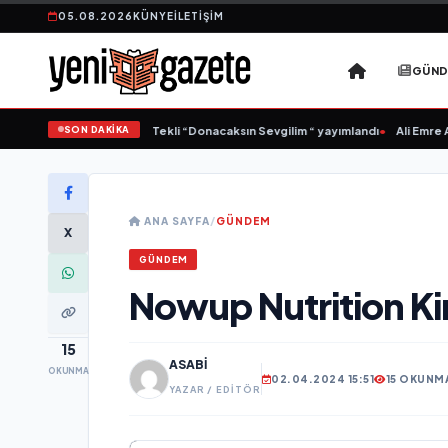
05.08.2026
KÜNYE
İLETIŞIM
GÜN
SON DAKİKA
Yonca Samlı ‘dan İkinci Tekli “Donacaksın Sevgilim “ yayımlandı
•
Ali Emre Açık
ANA SAYFA
/
GÜNDEM
X
GÜNDEM
Nowup Nutrition Ki
15
ASABI
OKUNMA
02.04.2024 15:51
15 OKUNM
YAZAR / EDITÖR