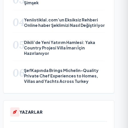
Şimşek
04
Yeniistiklal.com’un Eksiksiz Rehberi
Online haber Şeklimizi Nasıl Değiştiriyor
05
Dikili’de Yeni Yatırım Hamlesi: Yaka
Country Projesi Villa İmarı İçin
Hazırlanıyor
06
ŞefKapında Brings Michelin-Quality
Private Chef Experiences to Homes,
Villas and Yachts Across Turkey
YAZARLAR