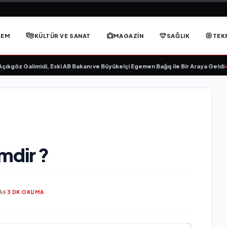
DEM
KÜLTÜR VE SANAT
MAGAZIN
SAĞLIK
TEK
göz Galimidi, Eski AB Bakanı ve Büyükelçi Egemen Bağış ile Bir Araya Geldi
•
RA
mdir ?
A
3 DK OKUMA