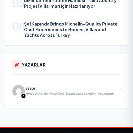
05
Dikili’de Yeni Yatırım Hamlesi: Yaka Country
Projesi Villa İmarı İçin Hazırlanıyor
06
ŞefKapında Brings Michelin-Quality Private
Chef Experiences to Homes, Villas and
Yachts Across Turkey
YAZARLAR
asabi
Yonca Samlı ‘dan İkinci Tekli “Donacaksın Sevgilim “ yayımlandı