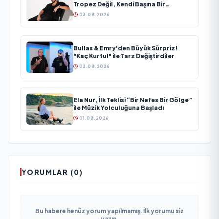
Tropez Değil, Kendi Başına Bir
Referans”
03.08.2026
Bullas & Emry'den Büyük Sürpriz!
"Kaç Kurtul" ile Tarz Değiştirdiler
02.08.2026
Ela Nur, İlk Teklisi “Bir Nefes Bir Gölge”
ile Müzik Yolculuğuna Başladı
01.08.2026
YORUMLAR (0)
Bu habere henüz yorum yapılmamış. İlk yorumu siz
yazın.