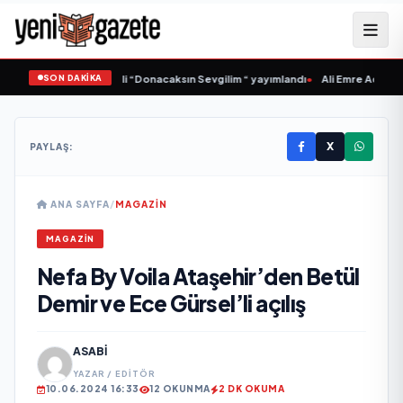
SON DAKİKA
 Samlı ‘dan İkinci Tekli “Donacaksın Sevgilim “ yayımlandı
•
Ali Emre Açıkgöz G
X
PAYLAŞ:
ANA SAYFA
/
MAGAZIN
MAGAZIN
Nefa By Voila Ataşehir’den Betül
Demir ve Ece Gürsel’li açılış
ASABI
YAZAR / EDITÖR
10.06.2024 16:33
12 OKUNMA
2 DK OKUMA