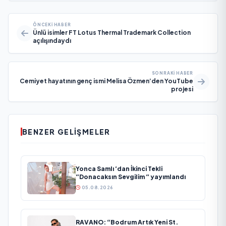
ÖNCEKI HABER
Ünlü isimler FT Lotus Thermal Trademark Collection
açılışındaydı
SONRAKI HABER
Cemiyet hayatının genç ismi Melisa Özmen’den YouTube
projesi
BENZER GELIŞMELER
Yonca Samlı ‘dan İkinci Tekli
“Donacaksın Sevgilim “ yayımlandı
05.08.2026
RAVANO: “Bodrum Artık Yeni St.