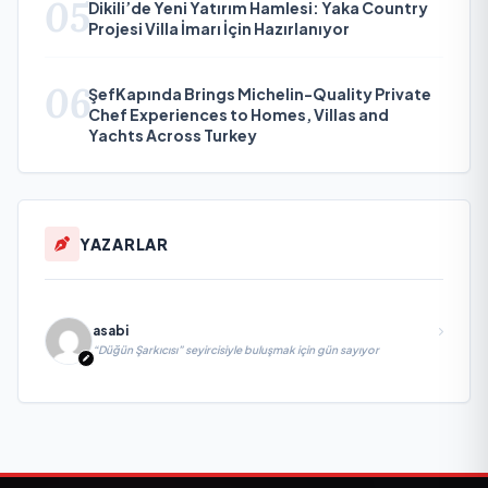
05
Dikili’de Yeni Yatırım Hamlesi: Yaka Country
Projesi Villa İmarı İçin Hazırlanıyor
06
ŞefKapında Brings Michelin-Quality Private
Chef Experiences to Homes, Villas and
Yachts Across Turkey
YAZARLAR
asabi
“Düğün Şarkıcısı” seyircisiyle buluşmak için gün sayıyor