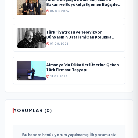
Bakanı ve Büyükelçi Egemen Bağış ile
Bir Araya Geldi
05.08.2026
Türk Tiyatrosu ve Televizyon
Dünyasının Usta İsmi Can Kolukısa
Hayatını Kaybetti
01.08.2026
Almanya’da Dikkatleri Üzerine Çeken
Türk Firması: Taşyapı
31.07.2026
YORUMLAR (0)
Bu habere henüz yorum yapılmamış. İlk yorumu siz