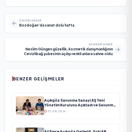
ÖNCEKI HABER
Bozdoğan’da sanat dolu hafta
SONRAKI HABER
Neslim Güngen güzellik, kozmetik danışmanlığının
Cevizlibağ şubesinin açılışı renkli anlara sahne oldu
BENZER GELIŞMELER
Açıkgöz Savunma Sanayi AŞ Yeni
Yönetim Kurulunu Açıkladı ve Savunma
Sanayinde Küresel Vizyon Vurgusu
07.08.2026
Ali Emre Açıkgöz Galimidi, Eski AB