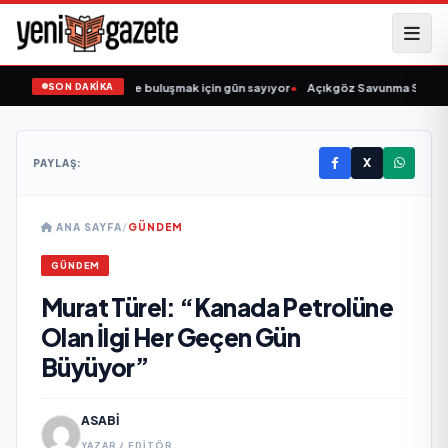
SON DAKİKA
Şarkıcısı” seyircisiyle buluşmak için gün sayıyor
•
Açıkgöz Savunma Sanayi AŞ
X
PAYLAŞ:
ANA SAYFA
/
GÜNDEM
GÜNDEM
Murat Türel: “Kanada Petrolüne
Olan İlgi Her Geçen Gün
Büyüyor”
ASABI
YAZAR / EDITÖR