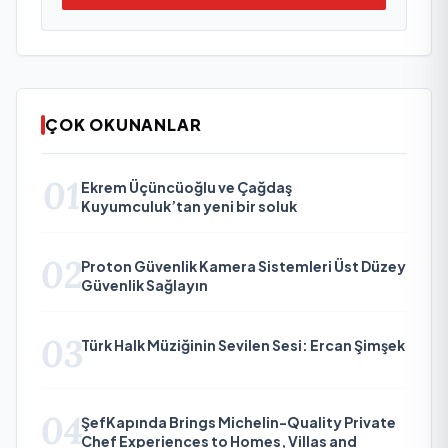
ÇOK OKUNANLAR
01
Ekrem Üçüncüoğlu ve Çağdaş
Kuyumculuk’tan yeni bir soluk
02
Proton Güvenlik Kamera Sistemleri Üst Düzey
Güvenlik Sağlayın
03
Türk Halk Müziğinin Sevilen Sesi: Ercan Şimşek
04
ŞefKapında Brings Michelin-Quality Private
Chef Experiences to Homes, Villas and