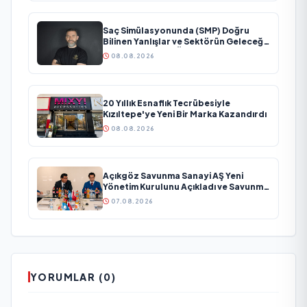
Saç Simülasyonunda (SMP) Doğru
Bilinen Yanlışlar ve Sektörün Geleceği:
Onur Akdeniz ile Özel Röportaj
08.08.2026
20 Yıllık Esnaflık Tecrübesiyle
Kızıltepe'ye Yeni Bir Marka Kazandırdı
08.08.2026
Açıkgöz Savunma Sanayi AŞ Yeni
Yönetim Kurulunu Açıkladı ve Savunma
Sanayinde Küresel Vizyon Vurgusu
07.08.2026
YORUMLAR (0)