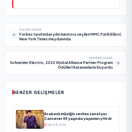
ÖNCEKI HABER
Forbes tarafından yılın mentoru seçilen MMC Fatih Elibol,
New York Times meydanında
SONRAKI HABER
Schneider Electric, 2023 Global Alliance Partner Program
Ödülleri Kazananlarını Duyurdu
BENZER GELIŞMELER
Arabesk müziğin sevilen sanatçısı
Cansever 59 yaşında yaşamını yitirdi
08.08.2026