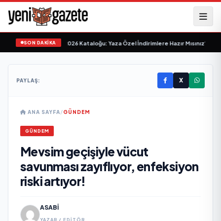
SON DAKİKA
ket 24-30 Haziran 2026 Kataloğu: Yaza Özel İndirimlere Hazır Mısınız?
•
BİM'i
X
PAYLAŞ:
ANA SAYFA
/
GÜNDEM
GÜNDEM
Mevsim geçişiyle vücut
savunması zayıflıyor, enfeksiyon
riski artıyor!
ASABI
YAZAR / EDITÖR