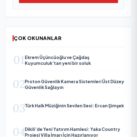
ÇOK OKUNANLAR
01
Ekrem Üçüncüoğlu ve Çağdaş
Kuyumculuk’tan yeni bir soluk
02
Proton Güvenlik Kamera Sistemleri Üst Düzey
Güvenlik Sağlayın
03
Türk Halk Müziğinin Sevilen Sesi: Ercan Şimşek
04
Dikili’de Yeni Yatırım Hamlesi: Yaka Country
Projesi Villa İmarı İçin Hazırlanıyor