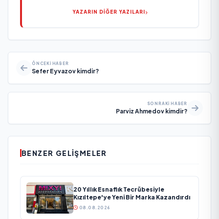
YAZARIN DİĞER YAZILARI
ÖNCEKI HABER
Sefer Eyvazov kimdir?
SONRAKI HABER
Parviz Ahmedov kimdir?
BENZER GELIŞMELER
20 Yıllık Esnaflık Tecrübesiyle
Kızıltepe'ye Yeni Bir Marka Kazandırdı
08.08.2026