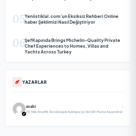
05
Yeniistiklal.com’un Eksiksiz Rehberi Online
haber Şeklimizi Nasıl Değiştiriyor
06
ŞefKapında Brings Michelin-Quality Private
Chef Experiences to Homes, Villas and
Yachts Across Turkey
YAZARLAR
asabi
20 Yıllık Esnaflık Tecrübesiyle Kızıltepe'ye Yeni Bir Marka Kazandırdı