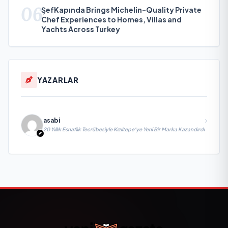
06
ŞefKapında Brings Michelin-Quality Private
Chef Experiences to Homes, Villas and
Yachts Across Turkey
YAZARLAR
asabi
20 Yıllık Esnaflık Tecrübesiyle Kızıltepe'ye Yeni Bir Marka Kazandırdı