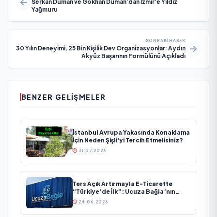
Serkan Duman ve Gökhan Duman’dan İzmir’e Yıldız
Yağmuru
SONRAKI HABER
30 Yılın Deneyimi, 25 Bin Kişilik Dev Organizasyonlar: Aydın
Akyüz Başarının Formülünü Açıkladı
BENZER GELIŞMELER
İstanbul Avrupa Yakasında Konaklama
İçin Neden Şişli'yi Tercih Etmelisiniz?
31.07.2026
Ters Açık Artırmayla E-Ticarette
“Türkiye’de İlk”: Ucuza Bağla’nın
Patentli Modeli
24.06.2026