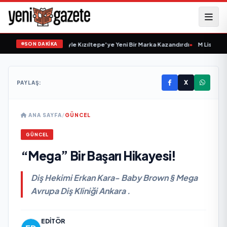
SON DAKİKA
ık Esnaflık Tecrübesiyle Kızıltepe'ye Yeni Bir Marka Kazandırdı
•
M Lisa ve Dolu 
X
PAYLAŞ:
ANA SAYFA
/
GÜNCEL
GÜNCEL
“Mega” Bir Başarı Hikayesi!
Diş Hekimi Erkan Kara- Baby Brown § Mega
Avrupa Diş Kliniği Ankara .
EDITÖR