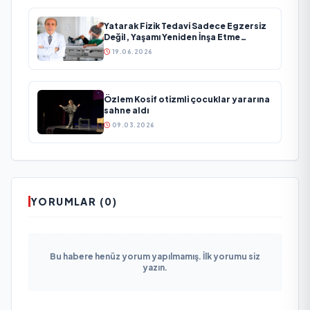
Yatarak Fizik Tedavi Sadece Egzersiz
Değil, Yaşamı Yeniden İnşa Etme
Sürecidir
19.06.2026
Özlem Kosif otizmli çocuklar yararına
sahne aldı
09.03.2026
YORUMLAR (0)
Bu habere henüz yorum yapılmamış. İlk yorumu siz
yazın.