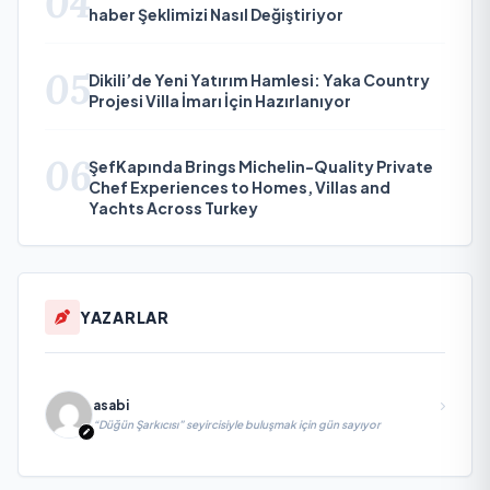
04
haber Şeklimizi Nasıl Değiştiriyor
05
Dikili’de Yeni Yatırım Hamlesi: Yaka Country
Projesi Villa İmarı İçin Hazırlanıyor
06
ŞefKapında Brings Michelin-Quality Private
Chef Experiences to Homes, Villas and
Yachts Across Turkey
YAZARLAR
asabi
“Düğün Şarkıcısı” seyircisiyle buluşmak için gün sayıyor