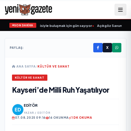
SON DAKİKA
Düğün Şarkıcısı” seyircisiyle buluşmak için gün sayıyor
•
Açıkgöz Savunma Sana
X
PAYLAŞ:
ANA SAYFA
/
KÜLTÜR VE SANAT
KÜLTÜR VE SANAT
Kayseri’de Milli Ruh Yaşatılıyor
EDITÖR
YAZAR / EDITÖR
07.08.2025 09:16
16 OKUNMA
1 DK OKUMA