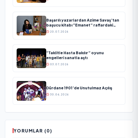
Başarılı yazarlardan Azime Savaş’tan
başucu kitabı “Emanet” raflardaki
yerini aldı
20.07.2026
“Taklitle Hasta Bakılır” oyunu
engelleri sanatla aştı
03.07.2026
Dürdane 1901’de Unutulmaz Açılış
30.06.2026
YORUMLAR (0)