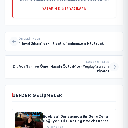
YAZARIN DİĞER YAZILARI
ÖNCEKI HABER
“Hayal Bilgisi” yakın tiyatro tarihimize ışık tutacak
SONRAKI HABER
Dr. Adil Sami ve Ömer Nasuhi Öztürk’ten Yeşilay’a anlamı
ziyaret
BENZER GELIŞMELER
Edebiyat Dünyasında Bir Genç Deha
Doğuyor: Dilruba Engin ve Zift Karası
Evreni ‘AVENOİR’
23.07.2026