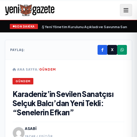
SON DAKİKA
göz Savunma Sanayi AŞ Yeni Yönetim Kurulunu Açıkladı ve Savunma Sanayinde 
X
PAYLAŞ:
ANA SAYFA
/
GÜNDEM
GÜNDEM
Karadeniz’in Sevilen Sanatçısı
Selçuk Balcı’dan Yeni Tekli:
“Senelerin Efkarı”
ASABI
YAZAR / EDITÖR