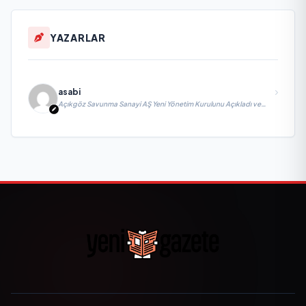
YAZARLAR
asabi
Açıkgöz Savunma Sanayi AŞ Yeni Yönetim Kurulunu Açıkladı ve
Savunma Sanayinde Küresel Vizyon Vurgusu