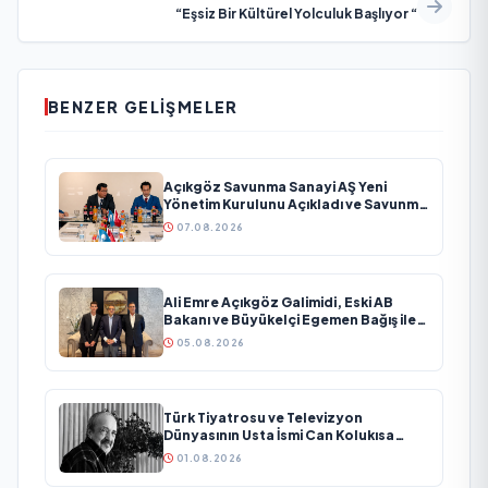
“Eşsiz Bir Kültürel Yolculuk Başlıyor “
BENZER GELIŞMELER
Açıkgöz Savunma Sanayi AŞ Yeni
Yönetim Kurulunu Açıkladı ve Savunma
Sanayinde Küresel Vizyon Vurgusu
07.08.2026
Ali Emre Açıkgöz Galimidi, Eski AB
Bakanı ve Büyükelçi Egemen Bağış ile
Bir Araya Geldi
05.08.2026
Türk Tiyatrosu ve Televizyon
Dünyasının Usta İsmi Can Kolukısa
Hayatını Kaybetti
01.08.2026