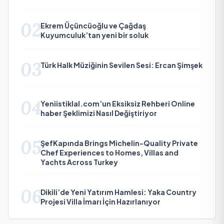
02
Ekrem Üçüncüoğlu ve Çağdaş
Kuyumculuk’tan yeni bir soluk
03
Türk Halk Müziğinin Sevilen Sesi: Ercan Şimşek
04
Yeniistiklal.com’un Eksiksiz Rehberi Online
haber Şeklimizi Nasıl Değiştiriyor
05
ŞefKapında Brings Michelin-Quality Private
Chef Experiences to Homes, Villas and
Yachts Across Turkey
06
Dikili’de Yeni Yatırım Hamlesi: Yaka Country
Projesi Villa İmarı İçin Hazırlanıyor