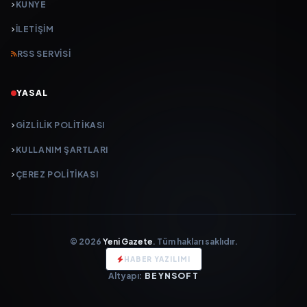
KÜNYE
İLETIŞIM
RSS SERVISI
YASAL
GIZLILIK POLITIKASI
KULLANIM ŞARTLARI
ÇEREZ POLITIKASI
© 2026
Yeni Gazete
. Tüm hakları saklıdır.
HABER YAZILIMI
Altyapı:
BEYNSOFT