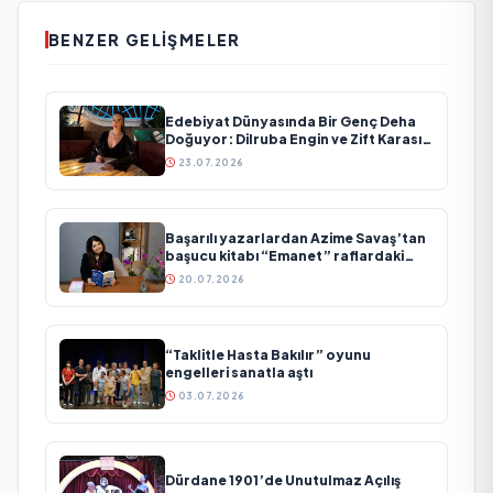
BENZER GELIŞMELER
Edebiyat Dünyasında Bir Genç Deha
Doğuyor: Dilruba Engin ve Zift Karası
Evreni ‘AVENOİR’
23.07.2026
Başarılı yazarlardan Azime Savaş’tan
başucu kitabı “Emanet” raflardaki
yerini aldı
20.07.2026
“Taklitle Hasta Bakılır” oyunu
engelleri sanatla aştı
03.07.2026
Dürdane 1901’de Unutulmaz Açılış