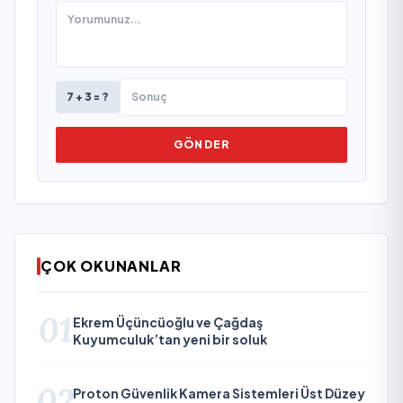
7 + 3 = ?
GÖNDER
ÇOK OKUNANLAR
01
Ekrem Üçüncüoğlu ve Çağdaş
Kuyumculuk’tan yeni bir soluk
02
Proton Güvenlik Kamera Sistemleri Üst Düzey