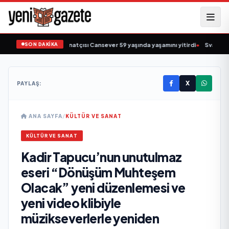
SON DAKİKA
sk müziğin sevilen sanatçısı Cansever 59 yaşında yaşamını yitirdi
•
Svadba Zin
X
PAYLAŞ:
ANA SAYFA
/
KÜLTÜR VE SANAT
KÜLTÜR VE SANAT
Kadir Tapucu’nun unutulmaz
eseri “Dönüşüm Muhteşem
Olacak” yeni düzenlemesi ve
yeni video klibiyle
müzikseverlerle yeniden