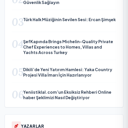
Güvenlik Sağlayın
03
Türk Halk Müziğinin Sevilen Sesi: Ercan Şimşek
04
ŞefKapında Brings Michelin-Quality Private
Chef Experiences to Homes, Villas and
Yachts Across Turkey
05
Dikili’de Yeni Yatırım Hamlesi: Yaka Country
Projesi Villa İmarı İçin Hazırlanıyor
06
Yeniistiklal.com’un Eksiksiz Rehberi Online
haber Şeklimizi Nasıl Değiştiriyor
YAZARLAR