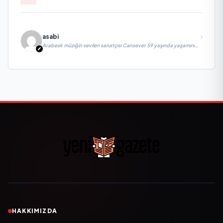
asabi
Arabesk müziğin sevilen sanatçısı Cansever 59 yaşında yaşamını
yitirdi
HAKKIMIZDA