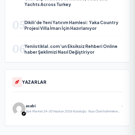
Yachts Across Turkey
05
Dikili’de Yeni Yatırım Hamlesi: Yaka Country
Projesi Villa İmarı İçin Hazırlanıyor
06
Yeniistiklal.com’un Eksiksiz Rehberi Online
haber Şeklimizi Nasıl Değiştiriyor
YAZARLAR
asabi
Şok Market 24-30 Haziran 2026 Kataloğu: Yaza Özel İndirimlere
Hazır Mısınız?