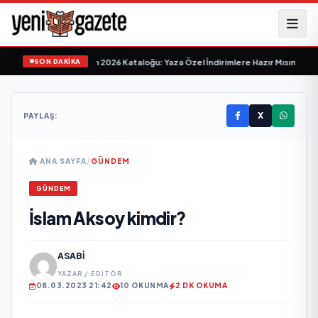
SON DAKİKA
Market 24-30 Haziran 2026 Kataloğu: Yaza Özel İndirimlere Hazır Mısınız?
•
Bİ
X
PAYLAŞ:
ANA SAYFA
/
GÜNDEM
GÜNDEM
İslam Aksoy kimdir?
ASABI
YAZAR / EDITÖR
08.03.2023 21:42
10 OKUNMA
2 DK OKUMA