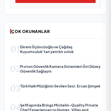
ÇOK OKUNANLAR
01
Ekrem Üçüncüoğlu ve Çağdaş
Kuyumculuk’tan yeni bir soluk
02
Proton Güvenlik Kamera Sistemleri Üst Düzey
Güvenlik Sağlayın
03
Türk Halk Müziğinin Sevilen Sesi: Ercan Şimşek
04
ŞefKapında Brings Michelin-Quality Private
Chef Experiences to Homes, Villas and