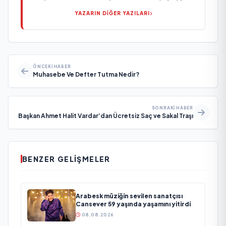
YAZARIN DİĞER YAZILARI
ÖNCEKI HABER
Muhasebe Ve Defter Tutma Nedir?
SONRAKI HABER
Başkan Ahmet Halit Vardar’dan Ücretsiz Saç ve Sakal Traşı
BENZER GELIŞMELER
Arabesk müziğin sevilen sanatçısı
Cansever 59 yaşında yaşamını yitirdi
08.08.2026