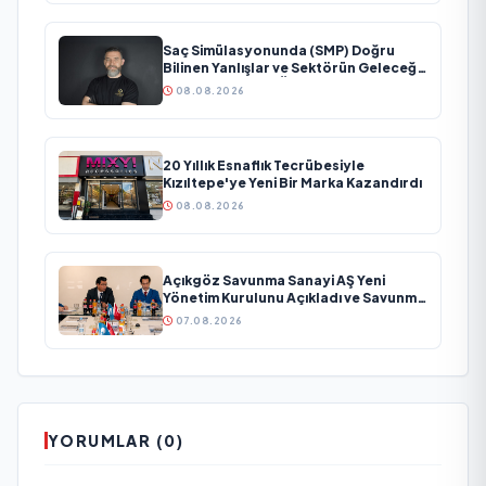
Saç Simülasyonunda (SMP) Doğru
Bilinen Yanlışlar ve Sektörün Geleceği:
Onur Akdeniz ile Özel Röportaj
08.08.2026
20 Yıllık Esnaflık Tecrübesiyle
Kızıltepe'ye Yeni Bir Marka Kazandırdı
08.08.2026
Açıkgöz Savunma Sanayi AŞ Yeni
Yönetim Kurulunu Açıkladı ve Savunma
Sanayinde Küresel Vizyon Vurgusu
07.08.2026
YORUMLAR (0)