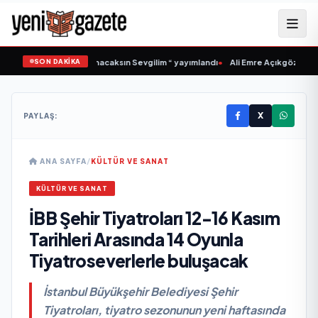
SON DAKİKA
dan İkinci Tekli “Donacaksın Sevgilim “ yayımlandı
•
Ali Emre Açıkgöz Galimidi,
X
PAYLAŞ:
ANA SAYFA
/
KÜLTÜR VE SANAT
KÜLTÜR VE SANAT
İBB Şehir Tiyatroları 12-16 Kasım
Tarihleri Arasında 14 Oyunla
Tiyatroseverlerle buluşacak
İstanbul Büyükşehir Belediyesi Şehir
Tiyatroları, tiyatro sezonunun yeni haftasında