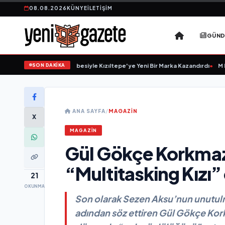
08.08.2026
KÜNYE
İLETIŞIM
GÜN
SON DAKİKA
20 Yıllık Esnaflık Tecrübesiyle Kızıltepe'ye Yeni Bir Marka Kazandırdı
•
M Lisa
ANA SAYFA
/
MAGAZIN
X
MAGAZIN
Gül Gökçe Korkmaz
“Multitasking Kızı
21
OKUNMA
Son olarak Sezen Aksu’nun unutulma
adından söz ettiren Gül Gökçe Korkma