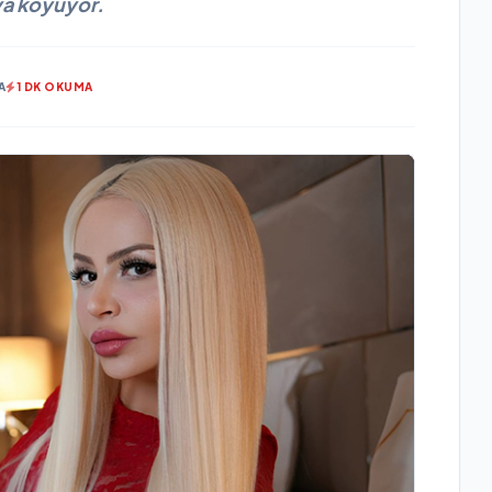
ya koyuyor.
A
1 DK OKUMA