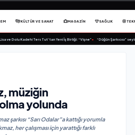
DEM
KÜLTÜR VE SANAT
MAGAZIN
SAĞLIK
TEK
 ve Dolu Kadehi Ters Tut’tan Yeni İş Birliği: “Vişne”
•
“Düğün Şarkıcısı” seyircis
, müziğin
” olma yolunda
z şarkısı “Sarı Odalar”a kattığı yorumla
z, her çalışması için yarattığı farklı