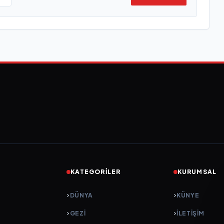
KATEGORILER
KURUMSAL
DÜNYA
KÜNYE
GEZI
İLETIŞIM