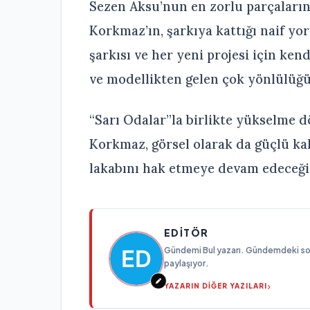
Sezen Aksu’nun en zorlu parçaların
Korkmaz’ın, şarkıya kattığı naif y
şarkısı ve her yeni projesi için ke
ve modellikten gelen çok yönlülüğün
“Sarı Odalar”la birlikte yükselme 
Korkmaz, görsel olarak da güçlü k
lakabını hak etmeye devam edeceğin
EDITÖR
Gündemi Bul yazarı. Gündemdeki son g
paylaşıyor.
YAZARIN DİĞER YAZILARI