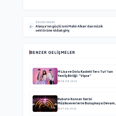
ÖNCEKI HABER
Alanya’nın güçlü ismi Mahir Alkan’dan müzik
sektörüne iddialı giriş
BENZER GELIŞMELER
M Lisa ve Dolu Kadehi Ters Tut’tan
Yeni İş Birliği: “Vişne”
08.08.2026
Rubato Konser Serisi
Müzikseverlerle Buluşmaya Devam
Ediyor
07.08.2026