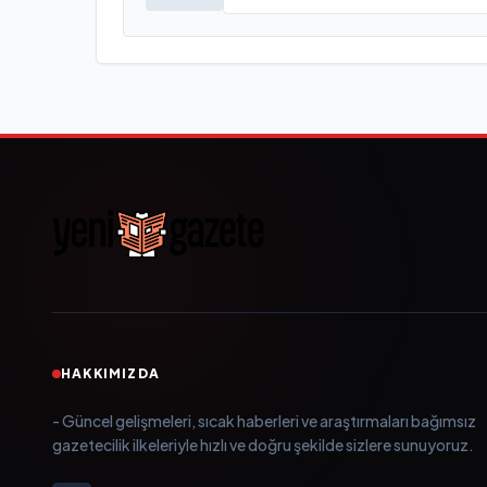
HAKKIMIZDA
- Güncel gelişmeleri, sıcak haberleri ve araştırmaları bağımsız
gazetecilik ilkeleriyle hızlı ve doğru şekilde sizlere sunuyoruz.