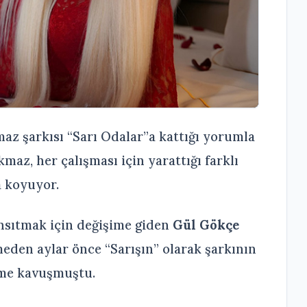
z şarkısı “Sarı Odalar”a kattığı yorumla
az, her çalışması için yarattığı farklı
 koyuyor.
nsıtmak için değişime giden
Gül Gökçe
eden aylar önce “Sarışın” olarak şarkının
üme kavuşmuştu.