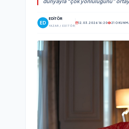
dünyayla “çok yönlülüğünü” orta
EDITÖR
12.03.2026 16:20
21 OKUNM
YAZAR / EDITÖR