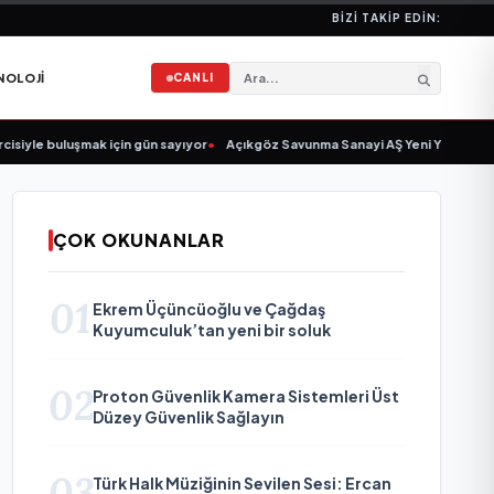
BIZI TAKIP EDIN:
NOLOJI
CANLI
iyle buluşmak için gün sayıyor
•
Açıkgöz Savunma Sanayi AŞ Yeni Yönetim Kuru
ÇOK OKUNANLAR
01
Ekrem Üçüncüoğlu ve Çağdaş
Kuyumculuk’tan yeni bir soluk
02
Proton Güvenlik Kamera Sistemleri Üst
Düzey Güvenlik Sağlayın
03
Türk Halk Müziğinin Sevilen Sesi: Ercan