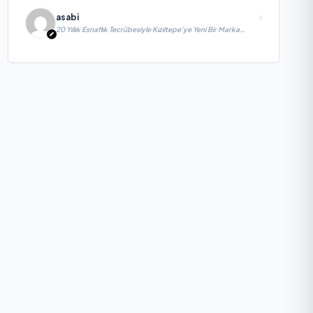
asabi
20 Yıllık Esnaflık Tecrübesiyle Kızıltepe'ye Yeni Bir Marka
Kazandırdı