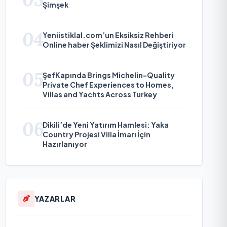
Şimşek
04
Yeniistiklal.com’un Eksiksiz Rehberi
Online haber Şeklimizi Nasıl Değiştiriyor
05
ŞefKapında Brings Michelin-Quality
Private Chef Experiences to Homes,
Villas and Yachts Across Turkey
06
Dikili’de Yeni Yatırım Hamlesi: Yaka
Country Projesi Villa İmarı İçin
Hazırlanıyor
YAZARLAR