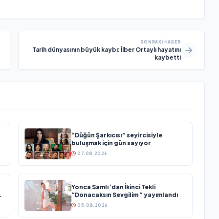
SONRAKI HABER
Tarih dünyasının büyük kaybı: İlber Ortaylı hayatını
kaybetti
“Düğün Şarkıcısı” seyircisiyle
buluşmak için gün sayıyor
07.08.2026
Yonca Samlı ‘dan İkinci Tekli
“Donacaksın Sevgilim “ yayımlandı
05.08.2026