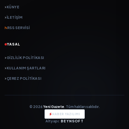
KÜNYE
İLETIŞIM
RSS SERVISI
YASAL
GIZLILIK POLITIKASI
KULLANIM ŞARTLARI
ÇEREZ POLITIKASI
© 2026
Yeni Gazete
. Tüm hakları saklıdır.
HABER YAZILIMI
Altyapı:
BEYNSOFT