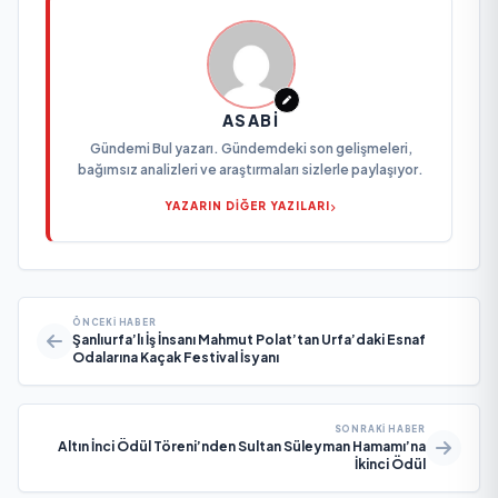
ASABI
Gündemi Bul yazarı. Gündemdeki son gelişmeleri,
bağımsız analizleri ve araştırmaları sizlerle paylaşıyor.
YAZARIN DİĞER YAZILARI
ÖNCEKI HABER
Şanlıurfa’lı İş İnsanı Mahmut Polat’tan Urfa’daki Esnaf
Odalarına Kaçak Festival İsyanı
SONRAKI HABER
Altın İnci Ödül Töreni’nden Sultan Süleyman Hamamı’na
İkinci Ödül