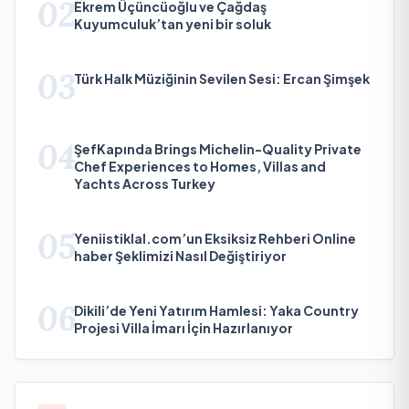
02
Ekrem Üçüncüoğlu ve Çağdaş
Kuyumculuk’tan yeni bir soluk
03
Türk Halk Müziğinin Sevilen Sesi: Ercan Şimşek
04
ŞefKapında Brings Michelin-Quality Private
Chef Experiences to Homes, Villas and
Yachts Across Turkey
05
Yeniistiklal.com’un Eksiksiz Rehberi Online
haber Şeklimizi Nasıl Değiştiriyor
06
Dikili’de Yeni Yatırım Hamlesi: Yaka Country
Projesi Villa İmarı İçin Hazırlanıyor