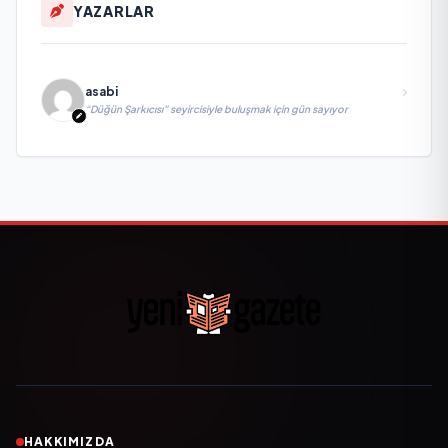
YAZARLAR
asabi
“Düğün Şarkıcısı” seyircisiyle buluşmak için gün sayıyor
HAKKIMIZDA