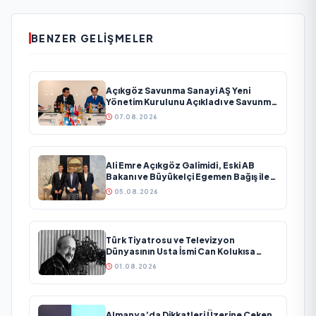
BENZER GELIŞMELER
Açıkgöz Savunma Sanayi AŞ Yeni
Yönetim Kurulunu Açıkladı ve Savunma
Sanayinde Küresel Vizyon Vurgusu
07.08.2026
Ali Emre Açıkgöz Galimidi, Eski AB
Bakanı ve Büyükelçi Egemen Bağış ile
Bir Araya Geldi
05.08.2026
Türk Tiyatrosu ve Televizyon
Dünyasının Usta İsmi Can Kolukısa
Hayatını Kaybetti
01.08.2026
Almanya’da Dikkatleri Üzerine Çeken