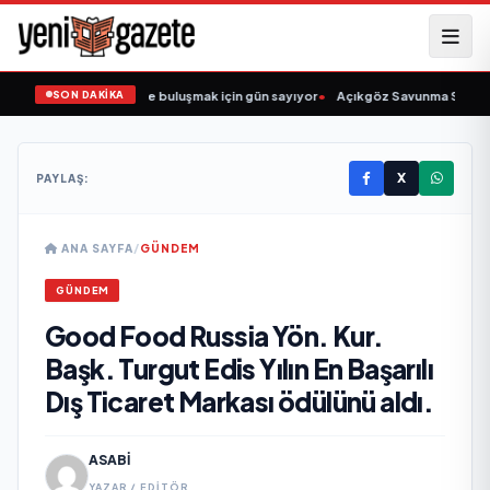
SON DAKİKA
arkıcısı” seyircisiyle buluşmak için gün sayıyor
•
Açıkgöz Savunma Sanayi AŞ Y
X
PAYLAŞ:
ANA SAYFA
/
GÜNDEM
GÜNDEM
Good Food Russia Yön. Kur.
Başk. Turgut Edis Yılın En Başarılı
Dış Ticaret Markası ödülünü aldı.
ASABI
YAZAR / EDITÖR