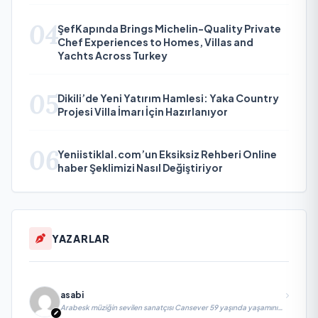
04
ŞefKapında Brings Michelin-Quality Private
Chef Experiences to Homes, Villas and
Yachts Across Turkey
05
Dikili’de Yeni Yatırım Hamlesi: Yaka Country
Projesi Villa İmarı İçin Hazırlanıyor
06
Yeniistiklal.com’un Eksiksiz Rehberi Online
haber Şeklimizi Nasıl Değiştiriyor
YAZARLAR
asabi
Arabesk müziğin sevilen sanatçısı Cansever 59 yaşında yaşamını