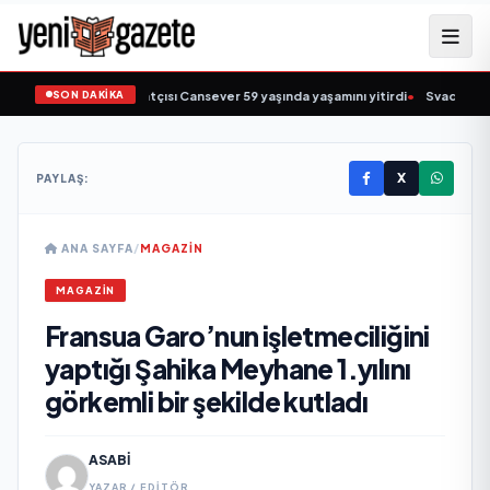
SON DAKİKA
ziğin sevilen sanatçısı Cansever 59 yaşında yaşamını yitirdi
•
Svadba Zincirle
X
PAYLAŞ:
ANA SAYFA
/
MAGAZIN
MAGAZIN
Fransua Garo’nun işletmeciliğini
yaptığı Şahika Meyhane 1.yılını
görkemli bir şekilde kutladı
ASABI
YAZAR / EDITÖR