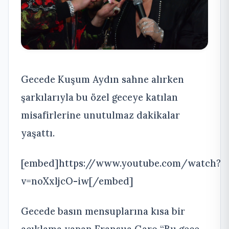
Gecede Kuşum Aydın sahne alırken
şarkılarıyla bu özel geceye katılan
misafirlerine unutulmaz dakikalar
yaşattı.
[embed]https://www.youtube.com/watch?
v=noXxljcO-iw[/embed]
Gecede basın mensuplarına kısa bir
açıklama yapan Fransua Garo “Bu gece