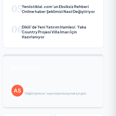
05
Yeniistiklal.com’un Eksiksiz Rehberi
Online haber Şeklimizi Nasıl Değiştiriyor
06
Dikili’de Yeni Yatırım Hamlesi: Yaka
Country Projesi Villa İmarı İçin
Hazırlanıyor
YAZARLAR
asabi
“Düğün Şarkıcısı” seyircisiyle buluşmak için gün
sayıyor