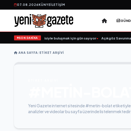
07.08.2026
KÜNYE
İLETIŞIM
GÜN
SON DAKİKA
“Düğün Şarkıcısı” seyircisiyle buluşmak için gün sayıyor
•
Açıkgöz Savunma Sa
ANA SAYFA
/
ETIKET ARŞIVI
ETİKET ARŞİVİ
#METIN-BOLA
Yeni Gazete internet sitesinde #metin-bolat etiketiyle 
analizler ve videolar bu sayfa üzerinde listelenmektedir