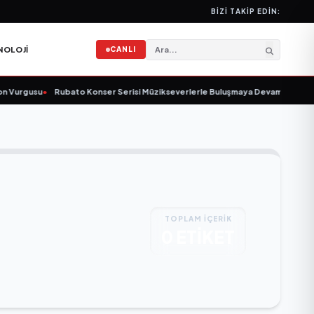
BIZI TAKIP EDIN:
NOLOJI
CANLI
 Vurgusu
•
Rubato Konser Serisi Müzikseverlerle Buluşmaya Devam Ediyor
•
TOPLAM İÇERİK
0 ETİKET