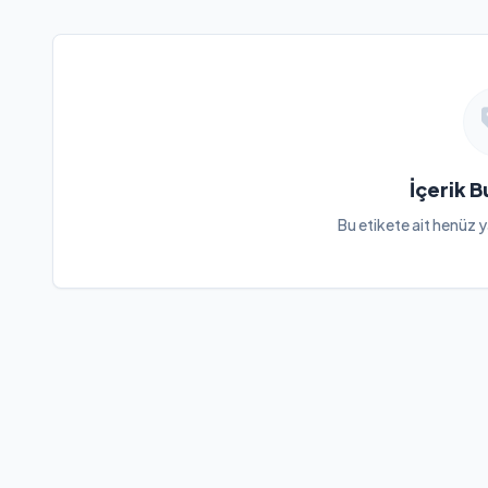
İçerik 
Bu etikete ait henüz y