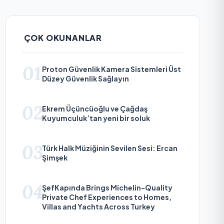
ÇOK OKUNANLAR
01
Proton Güvenlik Kamera Sistemleri Üst
Düzey Güvenlik Sağlayın
02
Ekrem Üçüncüoğlu ve Çağdaş
Kuyumculuk’tan yeni bir soluk
03
Türk Halk Müziğinin Sevilen Sesi: Ercan
Şimşek
04
ŞefKapında Brings Michelin-Quality
Private Chef Experiences to Homes,
Villas and Yachts Across Turkey