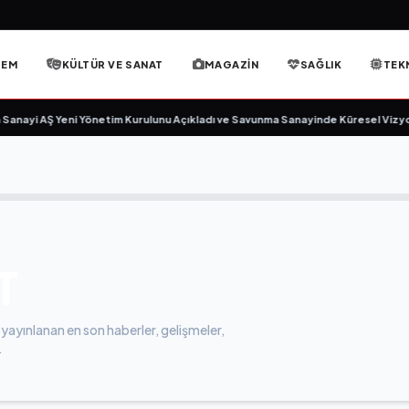
DEM
KÜLTÜR VE SANAT
MAGAZIN
SAĞLIK
TEK
nayi AŞ Yeni Yönetim Kurulunu Açıkladı ve Savunma Sanayinde Küresel Vizyon
T
yayınlanan en son haberler, gelişmeler,
.