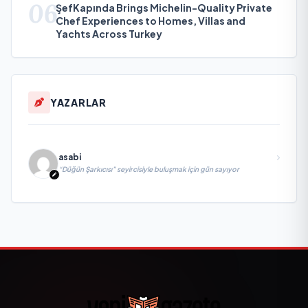
06
ŞefKapında Brings Michelin-Quality Private
Chef Experiences to Homes, Villas and
Yachts Across Turkey
YAZARLAR
asabi
“Düğün Şarkıcısı” seyircisiyle buluşmak için gün sayıyor