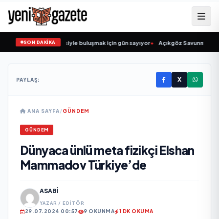
SON DAKİKA
ğün Şarkıcısı” seyircisiyle buluşmak için gün sayıyor
•
Açıkgöz Savunma Sanayi
X
PAYLAŞ:
ANA SAYFA
/
GÜNDEM
GÜNDEM
Dünyaca ünlü meta fizikçi Elshan
Mammadov Türkiye’de
ASABI
YAZAR / EDITÖR
29.07.2024 00:57
9 OKUNMA
1 DK OKUMA