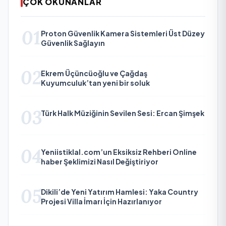
ÇOK OKUNANLAR
01
Proton Güvenlik Kamera Sistemleri Üst Düzey
Güvenlik Sağlayın
02
Ekrem Üçüncüoğlu ve Çağdaş
Kuyumculuk’tan yeni bir soluk
03
Türk Halk Müziğinin Sevilen Sesi: Ercan Şimşek
04
Yeniistiklal.com’un Eksiksiz Rehberi Online
haber Şeklimizi Nasıl Değiştiriyor
05
Dikili’de Yeni Yatırım Hamlesi: Yaka Country
Projesi Villa İmarı İçin Hazırlanıyor