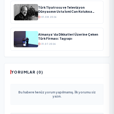
Türk Tiyatrosu ve Televizyon
Dünyasının Usta İsmi Can Kolukısa
Hayatını Kaybetti
01.08.2026
Almanya’da Dikkatleri Üzerine Çeken
Türk Firması: Taşyapı
31.07.2026
YORUMLAR (0)
Bu habere henüz yorum yapılmamış. İlk yorumu siz
yazın.